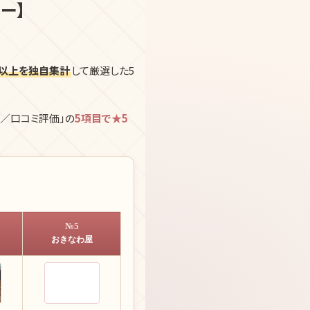
ー】
件以上を独自集計
して厳選した5
）／口コミ評価」の
5項目で★5
№5
おきなわ屋