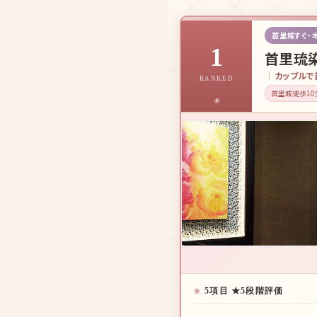
首里城すぐ・
1
首里琉染
カップルで
RANKED
首里城徒歩10
5項目 ★5段階評価