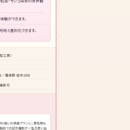
の紅型・サンゴ染めの世界観
体験ができます。
光地と差別化できます。
紅型工房）
分／儀保駅 徒歩10分
撮影可
婦お揃いの琉装プランに。男性用も
里城前での記念撮影が一生の思い出