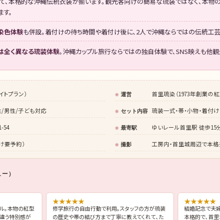
して、本格的な沖縄伝統衣装が揃います。観光客向けの簡易な琉装ではなく、本物
ます。
染色体験
も併設。着付けの待ち時間や着付け後に、2人で沖縄ならではの伝統工芸
は全く異なる琉装体験
。沖縄カップル旅行ならではの独自体験で、SNS映えも他観
イトプラン）
首里琉染（1973年創業の
運営
/男性/子ども対応
琉装一式・帯・小物・着付け
セット内容
54
ゆいレール首里駅 徒歩15
最寄駅
着付け要予約）
工房内・首里城周辺で本格
撮影
ュー）
★
★
★
★
★
★
★
★
★
★
ル。本物の紅型
修学旅行の自由行動で利用。スタッフの方が琉装
結婚記念で夫
く違う特別感が
の歴史や帯の結び方まで丁寧に教えてくれて、た
本格的で、首