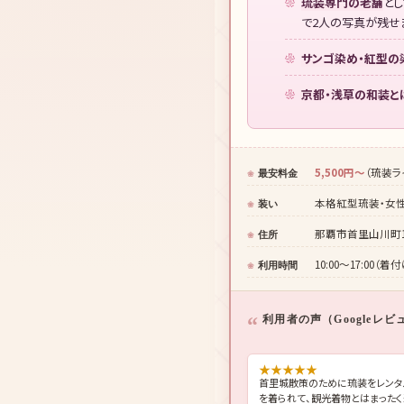
琉装専門の老舗
と
で2人の写真が残せ
サンゴ染め・紅型の
京都・浅草の和装と
5,500円〜
（琉装ラ
最安料金
本格紅型琉装・女性
装い
那覇市首里山川町1-
住所
10:00〜17:00（
利用時間
利用者の声（Googleレビ
★
★
★
★
★
首里城散策のために琉装をレンタ
を着られて、観光着物とはまった