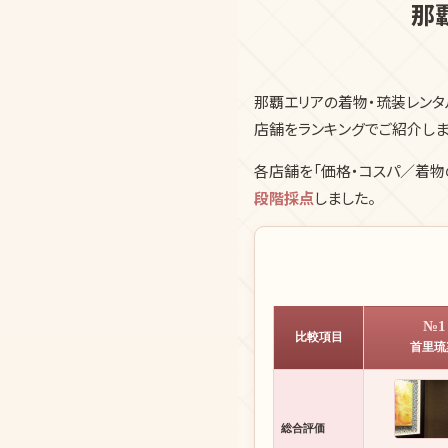
那
那覇エリアの着物・琉装レンタ
店舗をランキングでご紹介しま
各店舗を「価格・コスパ／着物
段階採点
しました。
№1
比較項目
首里琉
総合評価