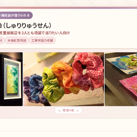
本格琉装が借りられる
（しゅりりゅうせん）
首里城周辺を2人とも琉装で巡りたい人向け
分
本格紅型琉装
工房併設の老舗
← 着物4枚 →