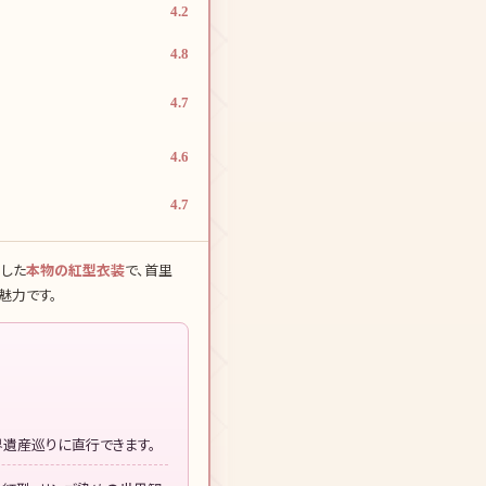
4.2
4.8
4.7
4.6
4.7
した
本物の紅型衣装
で、首里
魅力です。
遺産巡りに直行できます。