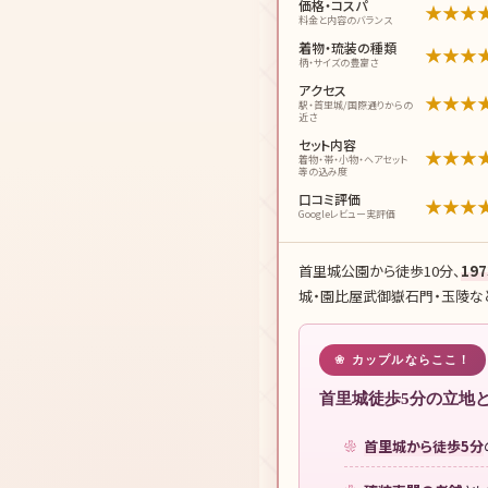
価格・コスパ
★
★
★
料金と内容のバランス
着物・琉装の種類
★
★
★
柄・サイズの豊富さ
アクセス
★
★
★
駅・首里城/国際通りからの
近さ
セット内容
★
★
★
着物・帯・小物・ヘアセット
等の込み度
口コミ評価
★
★
★
Googleレビュー実評価
首里城公園から徒歩10分、
19
城・園比屋武御嶽石門・玉陵な
カップルならここ！
首里城徒歩5分の立地
首里城から徒歩5分