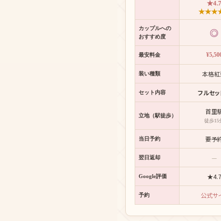
★4.
★
★
★
カップルへの
◎
おすすめ度
¥5,50
最安料金
本格紅
装い種類
フルセッ
セット内容
首里
立地（駅徒歩）
徒歩15
要予
当日予約
—
翌日返却
★4.
Google評価
公式サ
予約