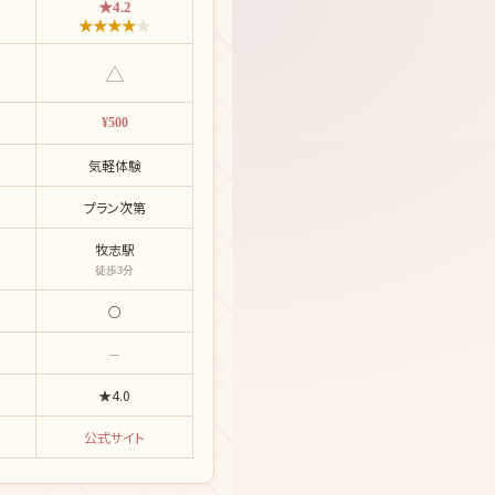
★4.2
★
★
★
★
★
△
¥500
気軽体験
プラン次第
牧志駅
徒歩3分
○
—
★4.0
公式サイト