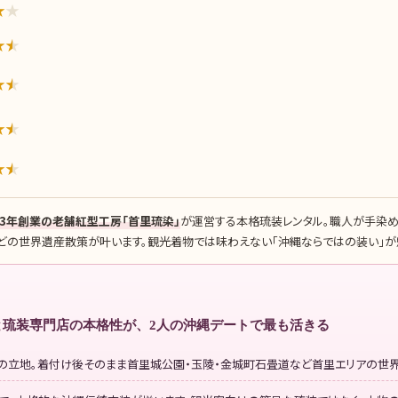
★
★
★
★
★
★
★
★
★
★
73年創業の老舗紅型工房「首里琉染」
が運営する本格琉装レンタル。職人が手染め
どの世界遺産散策が叶います。観光着物では味わえない「沖縄ならではの装い」が
と琉装専門店の本格性が、2人の沖縄デートで最も活きる
の立地。着付け後そのまま首里城公園・玉陵・金城町石畳道など首里エリアの世界