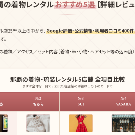
覇の着物レンタル
おすすめ5選
【詳細レビュ
ル店25軒以上の中から、
Google評価・公式情報・利用者口コミ400
す。
の種類／アクセス／セット内容（着物・帯・小物・ヘアセット等の込み度
那覇の着物・琉装レンタル5店舗 全項目比較
まずは全体を一目でチェック。各店舗の詳細はこの下のカードで
№2
№3
№4
ちゅら
SUI
VASARA
染