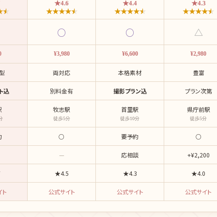
7
★4.6
★4.4
★4.3
★
★
★
★
★
★
★
★
★
★
★
★
★
★
★
★
★
○
○
△
0
¥3,980
¥6,600
¥2,980
型
両対応
本格素材
豊富
ト込
別料金有
撮影プラン込
プラン次第
駅
牧志駅
首里駅
県庁前駅
分
徒歩5分
徒歩10分
徒歩5分
約
○
要予約
○
—
応相談
+¥2,200
7
★4.5
★4.3
★4.0
イト
公式サイト
公式サイト
公式サイト