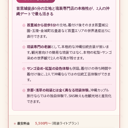
首里城徒歩5分の立地と琉装専門店の本格性が、2人の沖
縄デートで最も活きる
首里城から徒歩5分
の立地。着付け後そのまま首里城公
園・玉陵・金城町石畳道など首里エリアの世界遺産巡りに
直行できます。
琉装専門の老舗
として、本格的な沖縄伝統衣装が揃いま
す。観光客向けの簡易な琉装ではなく、本物の紅型・サンゴ
染めの世界観で2人の写真が残せます。
サンゴ染め・紅型の染色体験
も併設。着付けの待ち時間や
着付け後に、2人で沖縄ならではの伝統工芸体験ができま
す。
京都・浅草の和装とは全く異なる琉装体験
。沖縄カップル
旅行ならではの独自体験で、SNS映えも他観光地と差別化
できます。
5,500円〜
（琉装ライトプラン）
最安料金