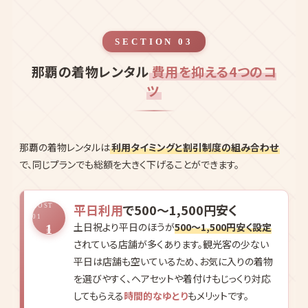
SECTION 03
那覇の着物レンタル
費用を抑える4つのコ
ツ
那覇の着物レンタルは
利用タイミングと割引制度の組み合わせ
で、同じプランでも総額を大きく下げることができます。
平日利用
で500〜1,500円安く
COST
01
土日祝より平日のほうが
500〜1,500円安く設定
1
されている店舗が多くあります。観光客の少ない
平日は店舗も空いているため、お気に入りの着物
を選びやすく、ヘアセットや着付けもじっくり対応
してもらえる
時間的なゆとり
もメリットです。