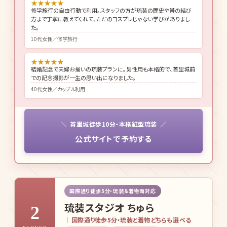
★
★
★
★
★
修学旅行の自由行動で利用。スタッフの方が琉装の歴史や帯の結び
方まで丁寧に教えてくれて、ただのコスプレじゃない学びがありまし
た。
10代女性／修学旅行
★
★
★
★
★
結婚記念で夫婦お揃いの琉装プランに。男性用も本格的で、首里城前
での記念撮影が一生の思い出になりました。
40代女性／カップル利用
首里城徒歩10分・本格紅型琉装
公式サイトで予約する
国際通り徒歩5分・琉装＆着物両対応
琉装スタジオ ちゅら
2
国際通り徒歩5分・琉装と着物どちらも選べる