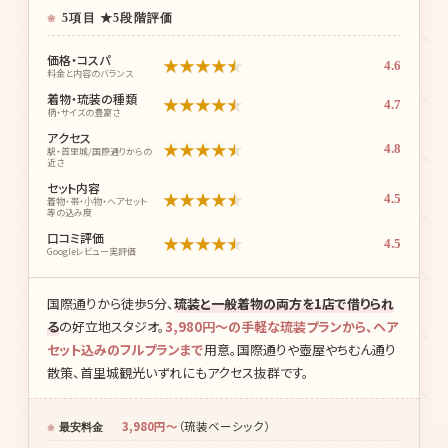
5項目 ★5段階評価
価格・コスパ
★
★
★
★
★
4.6
料金と内容のバランス
着物・琉装の種類
★
★
★
★
★
4.7
柄・サイズの豊富さ
アクセス
★
★
★
★
★
4.8
駅・首里城/国際通りからの
近さ
セット内容
★
★
★
★
★
4.5
着物・帯・小物・ヘアセット
等の込み度
口コミ評価
★
★
★
★
★
4.5
Googleレビュー実評価
国際通りから徒歩5分、
琉装と一般着物の両方を1店で借りられ
る
の好立地スタジオ。
3,980円〜の手軽な琉装プランから、ヘア
セット込みのフルプランまで
用意。国際通りや壺屋やちむん通り
散策、首里城観光いずれにもアクセス抜群です。
3,980円〜
（琉装ベーシック）
最安料金