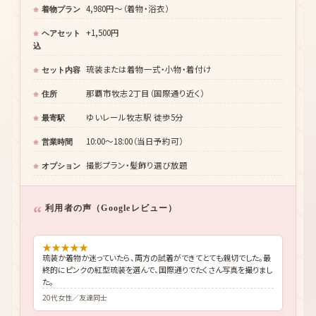
4,980円〜（着物・浴衣）
着物プラン
+1,500円
ヘアセット
込
琉装または着物一式・小物・着付け
セット内容
那覇市牧志2丁目（国際通り近く）
住所
ゆいレール牧志駅 徒歩5分
最寄駅
10:00〜18:00（当日予約可）
営業時間
撮影プラン・髪飾り選び放題
オプション
利用者の声（Googleレビュー）
★
★
★
★
★
琉装か着物か迷っていたら、両方の試着ができてとても親切でした。最
終的にピンクの紅型琉装を選んで、国際通りでたくさん写真を撮りまし
た。
20代女性／友達同士