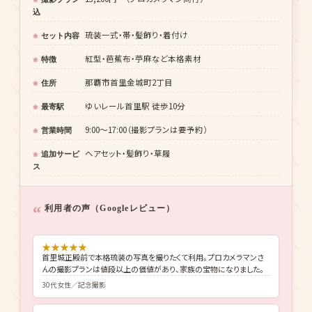
込
琉装一式・帯・髪飾り・着付け
セット内容
紅型・芭蕉布・苧麻など本格素材
特徴
那覇市首里金城町2丁目
住所
ゆいレール首里駅 徒歩10分
最寄駅
9:00〜17:00（撮影プランは要予約）
営業時間
ヘアセット・髪飾り・草履
追加サービ
ス
利用者の声（Googleレビュー）
★
★
★
★
★
首里城正殿前で本格琉装の写真を撮りたくて利用。プロカメラマンさ
んの撮影プランは値段以上の価値があり、家族の宝物になりました。
30代女性／記念撮影