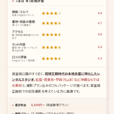
5項目 ★5段階評価
価格・コスパ
★
★
★
★
★
4.0
料金と内容のバランス
着物・琉装の種類
★
★
★
★
★
4.7
柄・サイズの豊富さ
アクセス
★
★
★
★
★
4.8
駅・首里城/国際通りからの
近さ
セット内容
★
★
★
★
★
4.4
着物・帯・小物・ヘアセット
等の込み度
口コミ評価
★
★
★
★
★
4.3
Googleレビュー実評価
首里城公園のすぐ近く、
琉球王朝時代の本格衣裳に特化したレ
ンタルスタジオ
。
紅型・芭蕉布・苧麻（ちょま）など沖縄ならでは
の素材
と、撮影プラン込みのフルパッケージが選べます。首里城
正殿前での記念撮影を考えている方に最適です。
6,600円〜
（琉装散策プラン）
最安料金
13,200円〜（プロカメラマン同行）
撮影プラン