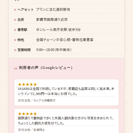
プランに含む選択肢有
ヘアセット
那覇市国際通り近郊
住所
ゆいレール県庁前駅 徒歩5分
最寄駅
全国チェーンの安心感・着物在庫豊富
特色
9:00〜18:00（年中無休）
営業時間
利用者の声（Googleレビュー）
★
★
★
★
★
VASARAは全国で利用していますが、那覇店も品質は同じく高水準。オ
ンラインで2,980円〜は本当にお得でした。
20代女性／カップル沖縄旅行
★
★
★
★
★
国際通りで着物姿で歩くと外国人観光客の方から写真を求められて、
ちょっとした観光大使気分でした。
30代女性／友達同士