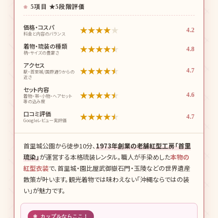
5項目 ★5段階評価
価格・コスパ
★
★
★
★
★
4.2
料金と内容のバランス
着物・琉装の種類
★
★
★
★
★
4.8
柄・サイズの豊富さ
アクセス
★
★
★
★
★
4.7
駅・首里城/国際通りからの
近さ
セット内容
★
★
★
★
★
4.6
着物・帯・小物・ヘアセット
等の込み度
口コミ評価
★
★
★
★
★
4.7
Googleレビュー実評価
首里城公園から徒歩10分、
1973年創業の老舗紅型工房「首里
琉染」
が運営する本格琉装レンタル。職人が手染めした
本物の
紅型衣装
で、首里城・園比屋武御嶽石門・玉陵などの世界遺産
散策が叶います。観光着物では味わえない「沖縄ならではの装
い」が魅力です。
カップルならここ！