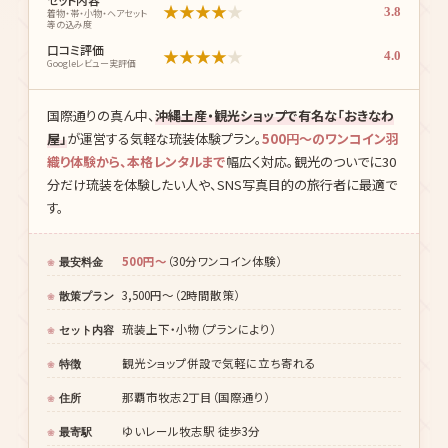
★
★
★
★
★
3.8
着物・帯・小物・ヘアセット
等の込み度
口コミ評価
★
★
★
★
★
4.0
Googleレビュー実評価
国際通りの真ん中、
沖縄土産・観光ショップで有名な「おきなわ
屋」
が運営する気軽な琉装体験プラン。
500円〜のワンコイン羽
織り体験から、本格レンタルまで
幅広く対応。観光のついでに30
分だけ琉装を体験したい人や、SNS写真目的の旅行者に最適で
す。
500円〜
（30分ワンコイン体験）
最安料金
3,500円〜（2時間散策）
散策プラン
琉装上下・小物（プランにより）
セット内容
観光ショップ併設で気軽に立ち寄れる
特徴
那覇市牧志2丁目（国際通り）
住所
ゆいレール牧志駅 徒歩3分
最寄駅