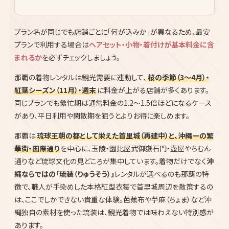
プラン名が同じでも店舗ごとに「何が込みか」が異なるため、最安
プランで利用する場合は
ヘアセット・小物・着付けが基本料金に含
まれるか
を必ずチェックしましょう。
那覇の着物レンタルは観光需要に連動して、
桜の季節（3〜4月）・
紅葉シーズン（11月）・週末
に料金が上がる店舗が多くあります。
同じプランでも繁忙期は通常料金の1.2〜1.5倍ほどになるケース
があり、平日利用や閑散期を狙うとよりお得に楽しめます。
那覇は
琉球王朝の都として栄えた首里城（再建中）と、沖縄一の繁
華街・国際通り
を中心に、玉陵・園比屋武御嶽石門・壺屋やちむん
通りなど琉球文化の見どころが集中しています。着物だけでなく
沖
縄ならではの「琉装（りゅうそう）」
レンタルが選べるのも那覇の特
徴で、職人が手染めした本格紅型衣裳で首里城周辺を散策するの
は、ここでしかできない貴重な体験。芭蕉布や苧麻（ちょま）など沖
縄独自の素材を使った琉装は、観光着物では味わえない特別感が
あります。