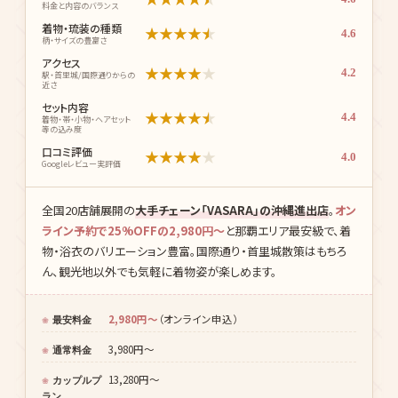
料金と内容のバランス
着物・琉装の種類
★
★
★
★
★
4.6
柄・サイズの豊富さ
アクセス
★
★
★
★
★
4.2
駅・首里城/国際通りからの
近さ
セット内容
★
★
★
★
★
4.4
着物・帯・小物・ヘアセット
等の込み度
口コミ評価
★
★
★
★
★
4.0
Googleレビュー実評価
全国20店舗展開の
大手チェーン「VASARA」の沖縄進出店
。
オン
ライン予約で25%OFFの2,980円〜
と那覇エリア最安級で、着
物・浴衣のバリエーション豊富。国際通り・首里城散策はもちろ
ん、観光地以外でも気軽に着物姿が楽しめます。
2,980円〜
（オンライン申込）
最安料金
3,980円〜
通常料金
13,280円〜
カップルプ
ラン