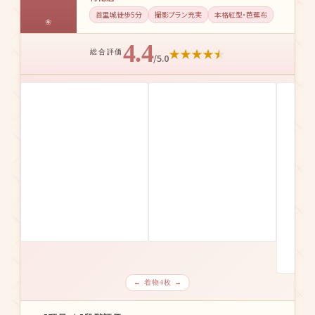
首里城徒歩5分
撮影プラン充実
本格紅型・芭蕉布
4.4
★
★
★
★
★
総合評価
/5.0
← 着物4枚 →