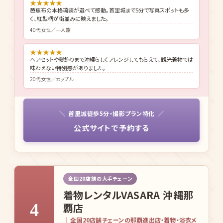
★
★
★
★
★
芭蕉布の本格琉装が選べて感動。首里城まで5分で写真スポットも多
く、紅型柄が街並みに映えました。
40代女性／一人旅
★
★
★
★
★
ヘアセットや髪飾りまで沖縄らしくアレンジしてもらえて、観光着物では
味わえない特別感がありました。
20代女性／カップル
首里城徒歩5分・撮影プラン特化
公式サイトで予約する
全国20店舗の大手チェーン
着物レンタルVASARA 沖縄那
4
覇店
全国20店舗チェーンの那覇進出店・着物・浴衣メ