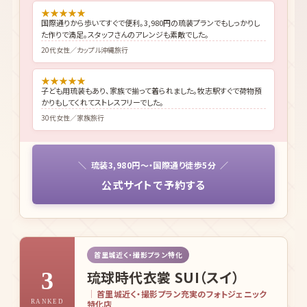
★
★
★
★
★
国際通りから歩いてすぐで便利。3,980円の琉装プランでもしっかりし
た作りで満足。スタッフさんのアレンジも素敵でした。
20代女性／カップル沖縄旅行
★
★
★
★
★
子ども用琉装もあり、家族で揃って着られました。牧志駅すぐで荷物預
かりもしてくれてストレスフリーでした。
30代女性／家族旅行
琉装3,980円〜・国際通り徒歩5分
公式サイトで予約する
首里城近く・撮影プラン特化
琉球時代衣裳 SUI（スイ）
3
首里城近く・撮影プラン充実のフォトジェニック
特化店
RANKED