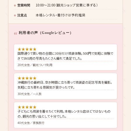
10:00〜21:00（観光ショップ営業に準ずる）
営業時間
本格レンタル・着付けは予約推奨
注意点
利用者の声（Googleレビュー）
★
★
★
★
★
国際通りで買い物の合間に30分だけ琉装体験。500円で気軽に体験で
きてSNS用の写真もたくさん撮れて満足でした。
20代女性／観光ついで利用
★
★
★
★
★
沖縄旅行の最終日、空き時間に立ち寄って琉装姿の記念写真を撮影。
気軽に立ち寄れる雰囲気が良かったです。
30代女性／一人旅
★
★
★
★
★
子どもにも琉装を着せたくて利用。本格レンタル店ほどではないもの
の、観光の思い出として十分でした。
40代女性／家族旅行