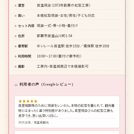
首里琉染（1973年創業の紅型工房）
運営
本格紅型琉装・女性/男性/子ども対応
装い
琉装一式・帯・小物・着付け
セット内容
那覇市首里山川町1-54
住所
ゆいレール首里駅 徒歩15分／儀保駅 徒歩10分
最寄駅
10:00〜17:00（着付け要予約）
利用時間
工房内・首里城周辺で本格撮影可
撮影
利用者の声（Googleレビュー）
★
★
★
★
★
首里城散策のために琉装をレンタル。本物の紅型を着られて、観光着
物とはまったく違う特別感がありました。首里琉染さんの紅型工房も
見学でき、思い出深い1日に。
30代女性／首里城観光