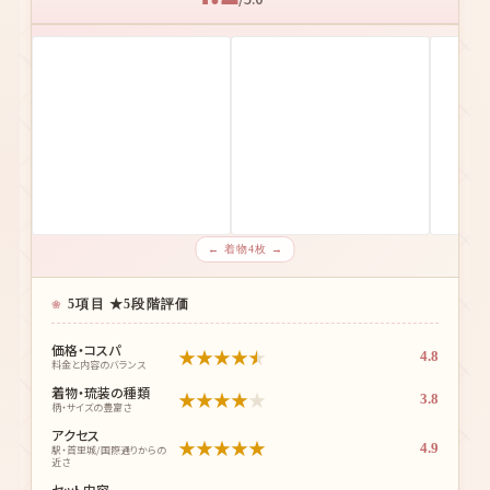
← 着物4枚 →
5項目 ★5段階評価
価格・コスパ
★
★
★
★
★
4.8
料金と内容のバランス
着物・琉装の種類
★
★
★
★
★
3.8
柄・サイズの豊富さ
アクセス
★
★
★
★
★
4.9
駅・首里城/国際通りからの
近さ
セット内容