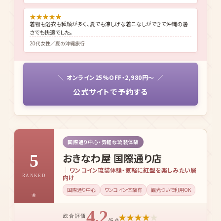
★
★
★
★
★
着物も浴衣も種類が多く、夏でも涼しげな着こなしができて沖縄の暑
さでも快適でした。
20代女性／夏の沖縄旅行
オンライン25%OFF・2,980円〜
公式サイトで予約する
国際通り中心・気軽な琉装体験
おきなわ屋 国際通り店
5
ワンコイン琉装体験・気軽に紅型を楽しみたい層
向け
RANKED
国際通り中心
ワンコイン体験有
観光ついで利用OK
4.2
★
★
★
★
★
総合評価
/5.0