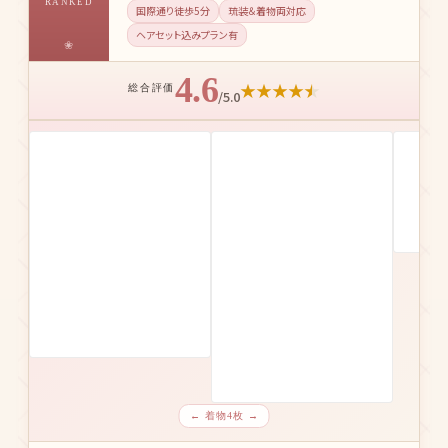
RANKED
国際通り徒歩5分
琉装＆着物両対応
ヘアセット込みプラン有
4.6
★
★
★
★
★
総合評価
/5.0
← 着物4枚 →