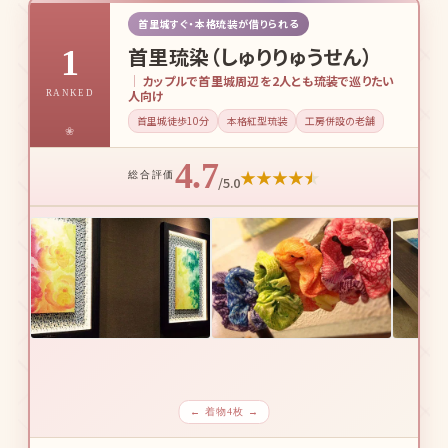
首里城すぐ・本格琉装が借りられる
首里琉染（しゅりりゅうせん）
1
カップルで首里城周辺を2人とも琉装で巡りたい
人向け
RANKED
首里城徒歩10分
本格紅型琉装
工房併設の老舗
4.7
★
★
★
★
★
総合評価
/5.0
← 着物4枚 →