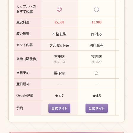
カップルへの
◎
○
おすすめ度
¥5,500
¥3,980
¥6
最安料金
本格紅型
両対応
本
装い種類
フルセット込
別料金有
撮影
セット内容
首里駅
牧志駅
首
立地（駅徒歩）
徒歩15分
徒歩5分
徒歩
要予約
○
要
当日予約
—
—
応
翌日返却
★4.7
★4.5
★
Google評価
公式サイト
公式サイト
公式
予約