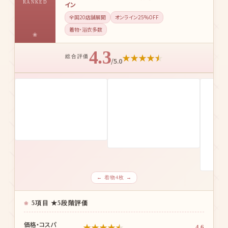
RANKED
イン
全国20店舗展開
オンライン25%OFF
着物・浴衣多数
4.3
★
★
★
★
★
総合評価
/5.0
← 着物4枚 →
5項目 ★5段階評価
価格・コスパ
★
★
★
★
★
4.6