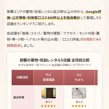
那覇エリアの着物・琉装レンタル店25軒以上の中から、
Google評
価・公式情報・利用者口コミ400件以上を独自集計
して厳選した5
店舗をランキングでご紹介します。
各店舗を「価格・コスパ／着物の種類／アクセス／セット内容（着
物・帯・小物・ヘアセット等の込み度）／口コミ評価」の
5項目で★5
段階採点
しました。
那覇の着物・琉装レンタル5店舗 全項目比較
まずは全体を一目でチェック。各店舗の詳細はこの下のカードで
№1
№2
比較項目
ちゅら
S
首里琉染
総合評価
★4.7
★4.6
★
★
★
★
★
★
★
★
★
★
★
★
★