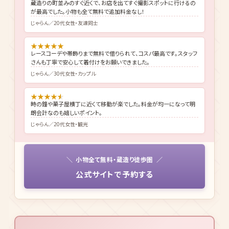
蔵造りの町並みのすぐ近くで、お店を出てすぐ撮影スポットに行けるの
が最高でした。小物も全て無料で追加料金なし！
じゃらん／20代女性・友達同士
★
★
★
★
★
レースコーデや帯飾りまで無料で借りられて、コスパ最高です。スタッフ
さんも丁寧で安心して着付けをお願いできました。
じゃらん／30代女性・カップル
★
★
★
★
★
時の鐘や菓子屋横丁に近くて移動が楽でした。料金が均一になって明
朗会計なのも嬉しいポイント。
じゃらん／20代女性・観光
小物全て無料・蔵造り徒歩圏
公式サイトで予約する