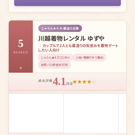
じゃらん★4.9・蔵造り近接
川越着物レンタル ゆずや
5
カップルで2人とも蔵造りの街並みを着物デート
したい人向け
RANKED
じゃらん★4.9（21件+）
小物・帯飾り全て無料
仲町バス停徒歩30秒
4.1
★
★
★
★
★
総合評価
/5.0