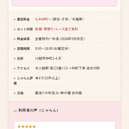
4,400円〜
（男性・子供／半幅帯）
最安料金
肌着・帯飾り・レース全て無料
セット内容
全着物均一料金（2026年5月改定）
料金体系
9:30〜18:00（水曜定休）
営業時間
川越市仲町1-4 2F
住所
本川越駅 東口5番バス→仲町下車 徒歩30秒
アクセス
★4.9（21件以上）
じゃらん評
価
蔵造りの町並み・時の鐘 徒歩圏
立地
利用者の声（じゃらん）
★
★
★
★
★