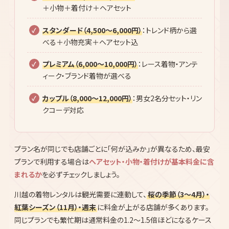
＋小物＋着付け＋ヘアセット
スタンダード（4,500〜6,000円）
：トレンド柄から選
べる＋小物充実＋ヘアセット込
プレミアム（6,000〜10,000円）
：レース着物・アンテ
ィーク・ブランド着物が選べる
カップル（8,000〜12,000円）
：男女2名分セット・リン
クコーデ対応
プラン名が同じでも店舗ごとに「何が込みか」が異なるため、最安
プランで利用する場合は
ヘアセット・小物・着付けが基本料金に含
まれるか
を必ずチェックしましょう。
川越の着物レンタルは観光需要に連動して、
桜の季節（3〜4月）・
紅葉シーズン（11月）・週末
に料金が上がる店舗が多くあります。
同じプランでも繁忙期は通常料金の1.2〜1.5倍ほどになるケース