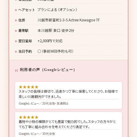
プランによる（オプション）
ヘアセット
川越市新富町1-3-5 Actree Kawagoe 7F
住所
本川越駅 東口 徒歩2分
最寄駅
+2,000円で対応
翌日返却
○（事前WEB予約も可）
当日予約
利用者の声（Googleレビュー）
★
★
★
★
★
スタッフの皆様は親切で、迅速かつ丁寧に接客してくださり、お陰様で
楽しい川越観光ができました。
Googleレビュー／20代女性・友達同士
★
★
★
★
★
着物や小物の種類がとても豊富で魅力的でした。スタッフの方々がと
ても丁寧に組み合わせを考えてくださり満足です。
Googleレビュー／30代女性