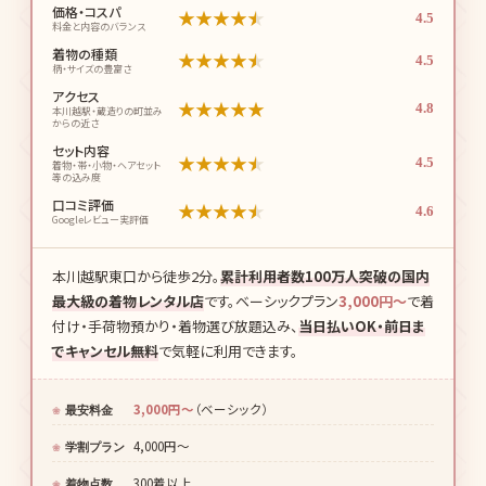
価格・コスパ
★
★
★
★
★
4.5
料金と内容のバランス
着物の種類
★
★
★
★
★
4.5
柄・サイズの豊富さ
アクセス
★
★
★
★
★
4.8
本川越駅・蔵造りの町並み
からの近さ
セット内容
★
★
★
★
★
4.5
着物・帯・小物・ヘアセット
等の込み度
口コミ評価
★
★
★
★
★
4.6
Googleレビュー実評価
本川越駅東口から徒歩2分。
累計利用者数100万人突破の国内
最大級の着物レンタル店
です。ベーシックプラン
3,000円〜
で着
付け・手荷物預かり・着物選び放題込み、
当日払いOK・前日ま
でキャンセル無料
で気軽に利用できます。
3,000円〜
（ベーシック）
最安料金
4,000円〜
学割プラン
300着以上
着物点数