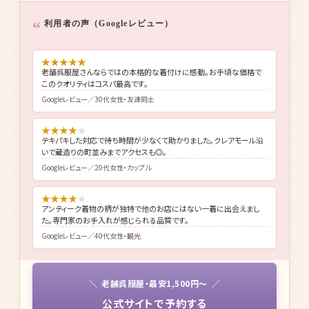
利用者の声（Googleレビュー）
★
★
★
★
★
老舗呉服屋さんならではの本格的な着付けに感動。お手頃な価格で
このクオリティはコスパ最高です。
Googleレビュー／30代女性・友達同士
★
★
★
★
★
テキパキした対応で待ち時間が少なくて助かりました。クレアモール沿
いで蔵造りの町並みまでアクセスも◎。
Googleレビュー／20代女性・カップル
★
★
★
★
★
アンティーク着物の柄が独特で他のお店にはない一着に出会えまし
た。専門家のお手入れが感じられる品質です。
Googleレビュー／40代女性・観光
老舗呉服屋・最安1,500円〜
公式サイトで予約する