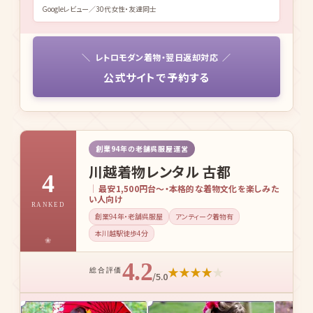
Googleレビュー／30代女性・友達同士
レトロモダン着物・翌日返却対応
公式サイトで予約する
創業94年の老舗呉服屋運営
川越着物レンタル 古都
4
最安1,500円台〜・本格的な着物文化を楽しみた
い人向け
RANKED
創業94年・老舗呉服屋
アンティーク着物有
本川越駅徒歩4分
4.2
★
★
★
★
★
総合評価
/5.0