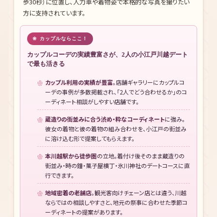
歩30秒）に位置し、人力車や着物姿で本格的な写真を撮りたい
方に支持されています。
カップルならここ！
カップルコーデの実績豊富さが、2人の小江戸川越デート
で最も活きる
カップル利用の実績が豊富
。店舗ギャラリーにカップルコ
ーデの事例が多数掲載され、「2人でどう合わせるか」のコ
ーディネート相談がしやすい店舗です。
蔵造りの街並みに合う渋め・粋なコーディネート
に強み。
彼女の着物と彼の着物の組み合わせを、小江戸の街並み
に溶け込む形で提案してもらえます。
本川越駅から徒歩圏
の立地。着付け後そのまま蔵造りの
街並み・時の鐘・菓子屋横丁・氷川神社のデートコースに直
行できます。
地域密着の老舗店
。観光客向けチェーン店とは違う、川越
ならではの相談しやすさと、地元の祭事に合わせた季節コ
ーディネートの提案があります。