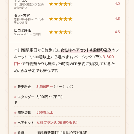
アクセス
★
★
★
★
★
4.5
本川越駅・蔵造りの町並み
からの近さ
セット内容
★
★
★
★
★
4.8
着物・帯・小物・ヘアセット
等の込み度
口コミ評価
★
★
★
★
★
4.5
Googleレビュー実評価
本川越駅東口から徒歩3分。
女性はヘアセット＆髪飾り込み
のフ
ルセットで、500着以上から選べます。ベーシックプラン
3,500
円〜
で荷物預かりも無料。24時間WEB予約に対応しているた
め、急な予定でも安心です。
3,500円〜
（ベーシック）
最安料金
5,000円〜（平日）
スタンダー
ド
500着以上
着物点数
女性プラン込（髪飾りも込）
ヘアセット
川越市新富町1-16-6 JOY7ビル3F
住所