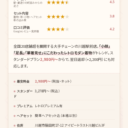
★
★
★
★
★
4.5
駅・蔵造りの町並みからの
近さ
セット内容
★
★
★
★
★
3.8
着物・帯・小物・ヘアセット
等の込み度
口コミ評価
★
★
★
★
★
4.2
Googleレビュー実評価
全国20店舗超を展開する大手チェーンの川越駅前店。
「小顔」
「足長」「華奢見せ」にこだわったレトロモダン着物
がトレンド。ス
タンダードプラン
2,980円〜
からで、翌日返却（+2,200円）にも対
応します。
2,980円〜
（税抜・ネット）
最安料金
3,278円〜（税込）
スタンダー
ド
レトロプレミアム有
プレミアム
簡単ヘアセット込（本格は別）
ヘアセット
川越市脇田町27-12 アイピートラスト川越ビル3F
住所