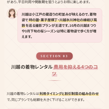
があり、平日利用や閑散期を狙うとよりお得に楽しめます。
川越は小江戸の蔵造りの町並みが映えるので、着物
姿で
時の鐘・菓子屋横丁・川越氷川神社の縁結び風
鈴
を巡る撮影プランが王道です。10月の川越まつり
や3月下旬の桜シーズンは特に着物姿で歩く方が増
えます。
SECTION 03
川越の着物レンタル
費用を抑える4つのコ
ツ
川越の着物レンタルは
利用タイミングと割引制度の組み合わせ
で、同じプランでも総額を大きく下げることができます。