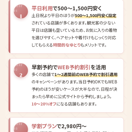
平日利用
で500〜1,500円安く
COST
01
土日祝より平日のほうが
500〜1,500円安く設定
1
されている店舗が多くあります。観光客の少ない
平日は店舗も空いているため、お気に入りの着物
を選びやすく、ヘアセットや着付けもじっくり対応
してもらえる
時間的なゆとり
もメリットです。
早割予約で
WEB予約割引
を活用
COST
02
多くの店舗で
1〜2週間前のWEB予約で割引適用
2
のキャンペーンがあります。当日予約OKでもWEB
予約のほうが安いケースが大半なので、日程が決
まったら早めに公式サイトから予約しましょう。
10〜20%オフ
になる店舗もあります。
学割プラン
で2,980円〜
COST
03