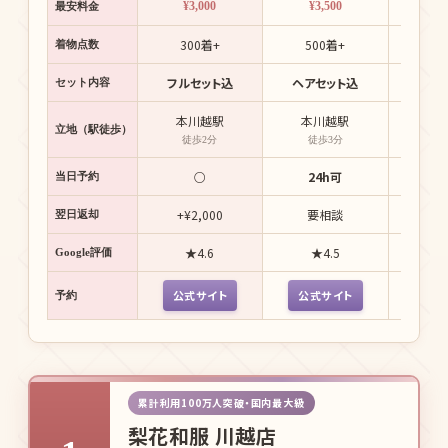
¥3,000
¥3,500
¥2
最安料金
300着+
500着+
3万着
着物点数
フルセット込
ヘアセット込
簡単ヘ
セット内容
本川越駅
本川越駅
川
立地（駅徒歩）
徒歩2分
徒歩3分
徒
○
24h可
当日予約
+¥2,000
要相談
+¥
翌日返却
★4.6
★4.5
★
Google評価
公式サイト
公式サイト
公式
予約
累計利用100万人突破・国内最大級
梨花和服 川越店