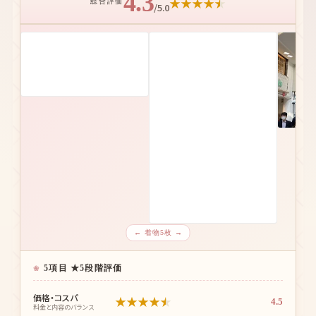
4.3
★
★
★
★
★
総合評価
/5.0
← 着物5枚 →
5項目 ★5段階評価
価格・コスパ
★
★
★
★
★
4.5
料金と内容のバランス