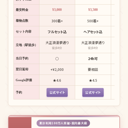
¥3,000
¥3,500
¥2
最安料金
300着+
500着+
3万着
着物点数
フルセット込
ヘアセット込
簡単ヘ
セット内容
大正浪漫夢通り
大正浪漫夢通り
大正浪
立地（駅徒歩）
徒歩8分
徒歩8分
徒歩
○
24h可
当日予約
+¥2,000
要相談
+¥
翌日返却
★4.6
★4.5
★
Google評価
公式サイト
公式サイト
公式
予約
累計利用100万人突破・国内最大級