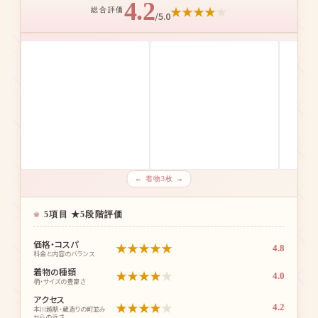
4.2
★
★
★
★
★
総合評価
/5.0
← 着物3枚 →
5項目 ★5段階評価
価格・コスパ
★
★
★
★
★
4.8
料金と内容のバランス
着物の種類
★
★
★
★
★
4.0
柄・サイズの豊富さ
アクセス
★
★
★
★
★
4.2
本川越駅・蔵造りの町並み
からの近さ
セット内容
★
★
★
★
★
4.5
着物・帯・小物・ヘアセット