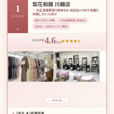
梨花和服 川越店
1
大正浪漫夢通り徒歩8分・当日払いOKで気軽に
利用したい人向け
RANKED
累計100万人実績
大正浪漫夢通り徒歩8分
当日払い・前日キャンセル無料
4.6
★
★
★
★
★
総合評価
/5.0
← 着物4枚 →
5項目 ★5段階評価