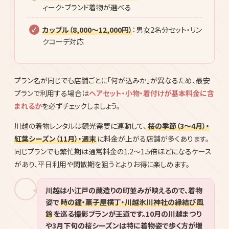
カップル（8,000〜12,000円）
：男女2名分セット・リン
クコーデ対応
プラン名が同じでも店舗ごとに「何が込みか」が異なるため、最安
プランで利用する場合は
ヘアセット・小物・着付けが基本料金に含
まれるか
を必ずチェックしましょう。
川越の着物レンタルは観光需要に連動して、
桜の季節（3〜4月）・
紅葉シーズン（11月）・週末
に料金が上がる店舗が多くあります。
同じプランでも繁忙期は通常料金の1.2〜1.5倍ほどになるケース
があり、平日利用や閑散期を狙うとよりお得に楽しめます。
川越は小江戸の蔵造りの町並みが映えるので、着物
姿で
時の鐘・菓子屋横丁・川越氷川神社の縁結び風
鈴
を巡る撮影プランが王道です。10月の川越まつり
や3月下旬の桜シーズンは特に着物姿で歩く方が増
えます。