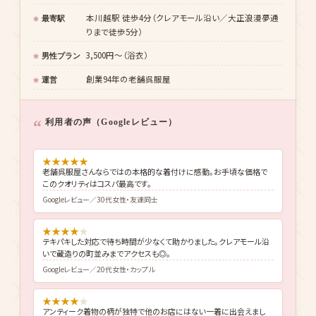
3,500円〜（浴衣）
男性プラン
創業94年の老舗呉服屋
運営
利用者の声（Googleレビュー）
★
★
★
★
★
老舗呉服屋さんならではの本格的な着付けに感動。お手頃な価格で
このクオリティはコスパ最高です。
Googleレビュー／30代女性・友達同士
★
★
★
★
★
テキパキした対応で待ち時間が少なくて助かりました。クレアモール沿
いで蔵造りの町並みまでアクセスも◎。
Googleレビュー／20代女性・カップル
★
★
★
★
★
アンティーク着物の柄が独特で他のお店にはない一着に出会えまし
た。専門家のお手入れが感じられる品質です。
Googleレビュー／40代女性・観光