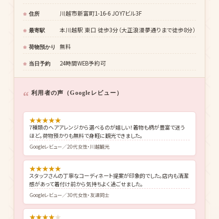
川越市新富町1-16-6 JOY7ビル3F
住所
本川越駅 東口 徒歩3分（大正浪漫夢通りまで徒歩8分）
最寄駅
無料
荷物預かり
24時間WEB予約可
当日予約
利用者の声（Googleレビュー）
★
★
★
★
★
7種類のヘアアレンジから選べるのが嬉しい！着物も柄が豊富で迷う
ほど。荷物預かりも無料で身軽に観光できました。
Googleレビュー／20代女性・川越観光
★
★
★
★
★
スタッフさんの丁寧なコーディネート提案が印象的でした。店内も清潔
感があって着付け前から気持ちよく過ごせました。
Googleレビュー／30代女性・友達同士
★
★
★
★
★