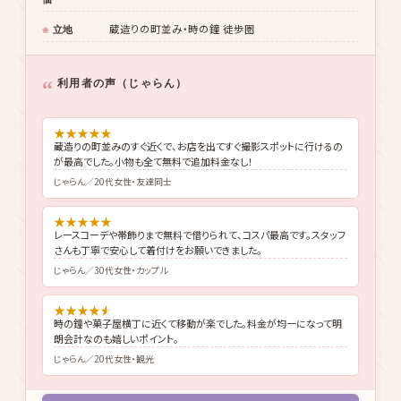
利用者の声（じゃらん）
★
★
★
★
★
蔵造りの町並みのすぐ近くで、お店を出てすぐ撮影スポットに行けるの
が最高でした。小物も全て無料で追加料金なし！
じゃらん／20代女性・友達同士
★
★
★
★
★
レースコーデや帯飾りまで無料で借りられて、コスパ最高です。スタッフ
さんも丁寧で安心して着付けをお願いできました。
じゃらん／30代女性・カップル
★
★
★
★
★
時の鐘や菓子屋横丁に近くて移動が楽でした。料金が均一になって明
朗会計なのも嬉しいポイント。
じゃらん／20代女性・観光
小物全て無料・蔵造り徒歩圏