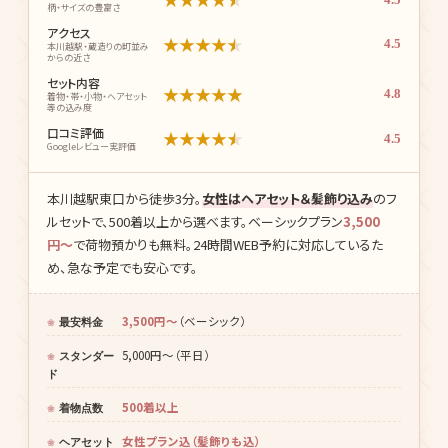
柄・サイズの豊富さ
アクセス
★
★
★
★
★
4.5
本川越駅・蔵造りの町並み
からの近さ
セット内容
★
★
★
★
★
4.8
着物・帯・小物・ヘアセット
等の込み度
口コミ評価
★
★
★
★
★
4.5
Googleレビュー実評価
本川越駅東口から徒歩3分。
女性はヘアセット＆髪飾り込み
のフ
ルセットで、500着以上から選べます。ベーシックプラン
3,500
円〜
で荷物預かりも無料。24時間WEB予約に対応しているた
め、急な予定でも安心です。
3,500円〜
（ベーシック）
最安料金
5,000円〜（平日）
スタンダー
ド
500着以上
着物点数
女性プラン込（髪飾りも込）
ヘアセット