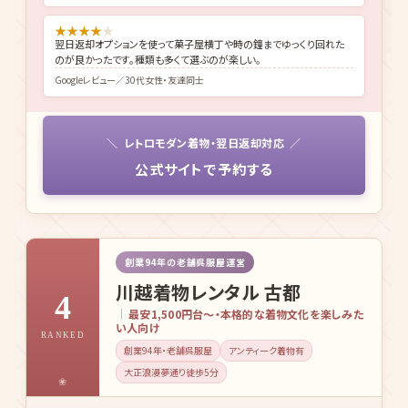
★
★
★
★
★
翌日返却オプションを使って菓子屋横丁や時の鐘までゆっくり回れた
のが良かったです。種類も多くて選ぶのが楽しい。
Googleレビュー／30代女性・友達同士
レトロモダン着物・翌日返却対応
公式サイトで予約する
創業94年の老舗呉服屋運営
川越着物レンタル 古都
4
最安1,500円台〜・本格的な着物文化を楽しみた
い人向け
RANKED
創業94年・老舗呉服屋
アンティーク着物有
大正浪漫夢通り徒歩5分