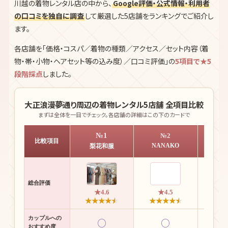
川越の着物レンタル店の中から、
Google評価・公式情報・利用者
の口コミを独自に調査
して厳選した5店舗をランキングでご紹介し
ます。
各店舗を「価格・コスパ／着物の種類／アクセス／セット内容（着
物・帯・小物・ヘアセット等の込み度）／口コミ評価」の
5項目で★5
段階採点
しました。
大正浪漫夢通り周辺の着物レンタル5店舗 全項目比較
まずは全体を一目でチェック。各店舗の詳細はこの下のカードで
№1
№2
比較項目
NANAKO
VA
梨花和服
総合評価
★4.6
★4.5
★
★
★
★
★
★
★
★
★
★
★
★
★
カップルへの
○
○
おすすめ度