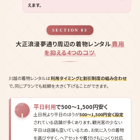
SECTION 03
大正浪漫夢通り周辺の着物レンタル
費用
を抑える4つのコツ
川越の着物レンタルは
利用タイミングと割引制度の組み合わせ
で、同じプランでも総額を大きく下げることができます。
平日利用
で500〜1,500円安く
COST
01
土日祝より平日のほうが
500〜1,500円安く設定
1
されている店舗が多くあります。観光客の少ない
平日は店舗も空いているため、お気に入りの着物
を選びやすく、ヘアセットや着付けもじっくり対応
してもらえる
時間的なゆとり
もメリットです。