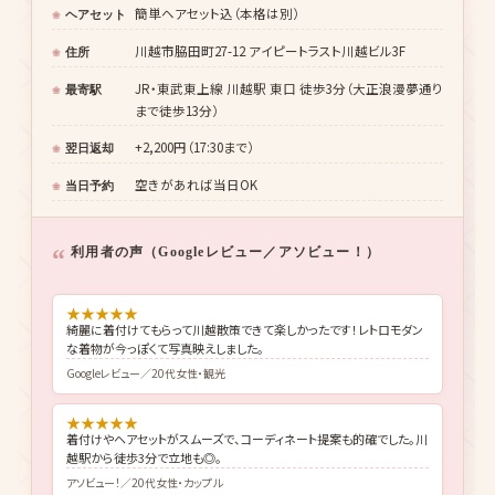
簡単ヘアセット込（本格は別）
ヘアセット
川越市脇田町27-12 アイピートラスト川越ビル3F
住所
JR・東武東上線 川越駅 東口 徒歩3分（大正浪漫夢通り
最寄駅
まで徒歩13分）
+2,200円（17:30まで）
翌日返却
空きがあれば当日OK
当日予約
利用者の声（Googleレビュー／アソビュー！）
★
★
★
★
★
綺麗に着付けてもらって川越散策できて楽しかったです！レトロモダン
な着物が今っぽくて写真映えしました。
Googleレビュー／20代女性・観光
★
★
★
★
★
着付けやヘアセットがスムーズで、コーディネート提案も的確でした。川
越駅から徒歩3分で立地も◎。
アソビュー！／20代女性・カップル