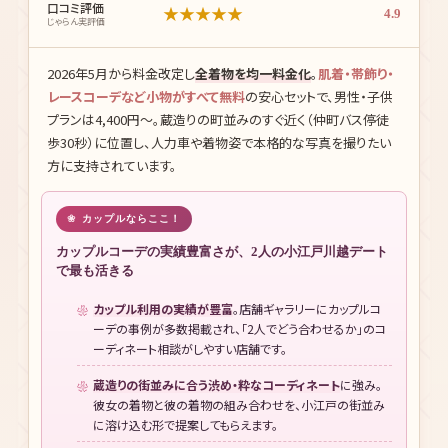
2026年5月から料金改定し
全着物を均一料金化
。
肌着・帯飾り・
レースコーデなど小物がすべて無料
の安心セットで、男性・子供
プランは4,400円〜。蔵造りの町並みのすぐ近く（仲町バス停徒
歩30秒）に位置し、人力車や着物姿で本格的な写真を撮りたい
方に支持されています。
カップルならここ！
カップルコーデの実績豊富さが、2人の小江戸川越デート
で最も活きる
カップル利用の実績が豊富
。店舗ギャラリーにカップルコ
ーデの事例が多数掲載され、「2人でどう合わせるか」のコ
ーディネート相談がしやすい店舗です。
蔵造りの街並みに合う渋め・粋なコーディネート
に強み。
彼女の着物と彼の着物の組み合わせを、小江戸の街並み
に溶け込む形で提案してもらえます。
本川越駅から徒歩圏
の立地。着付け後そのまま蔵造りの
街並み・時の鐘・菓子屋横丁・氷川神社のデートコースに直