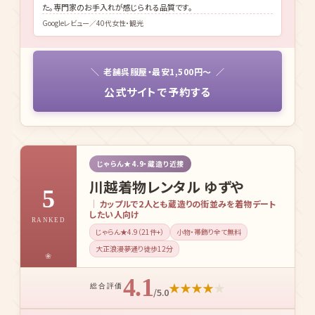
老舗呉服屋・最安1,500円〜
公式サイトで予約する
じゃらん★4.9・蔵造り近接
川越着物レンタル ゆずや
5
カップルで2人とも蔵造りの街並みを着物デート
したい人向け
RANKED
じゃらん★4.9（21件+）
小物・帯飾り全て無料
大正浪漫夢通り徒歩12分
4.1
★
★
★
★
★
総合評価
/5.0