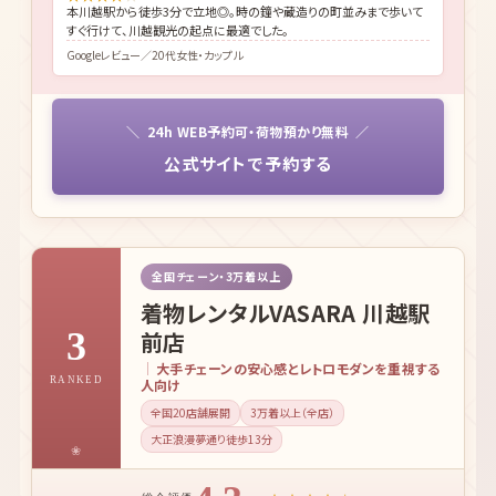
本川越駅から徒歩3分で立地◎。時の鐘や蔵造りの町並みまで歩いて
すぐ行けて、川越観光の起点に最適でした。
Googleレビュー／20代女性・カップル
24h WEB予約可・荷物預かり無料
公式サイトで予約する
全国チェーン・3万着以上
着物レンタルVASARA 川越駅
3
前店
大手チェーンの安心感とレトロモダンを重視する
RANKED
人向け
全国20店舗展開
3万着以上（全店）
大正浪漫夢通り徒歩13分