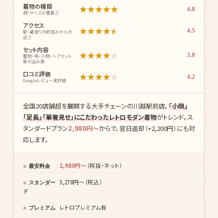
着物の種類
★
★
★
★
★
4.8
柄・サイズの豊富さ
アクセス
★
★
★
★
★
4.5
駅・蔵造りの町並みからの
近さ
セット内容
★
★
★
★
★
3.8
着物・帯・小物・ヘアセット
等の込み度
口コミ評価
★
★
★
★
★
4.2
Googleレビュー実評価
全国20店舗超を展開する大手チェーンの川越駅前店。
「小顔」
「足長」「華奢見せ」にこだわったレトロモダン着物
がトレンド。ス
タンダードプラン
2,980円〜
からで、翌日返却（+2,200円）にも対
応します。
2,980円〜
（税抜・ネット）
最安料金
3,278円〜（税込）
スタンダー
ド
レトロプレミアム有
プレミアム