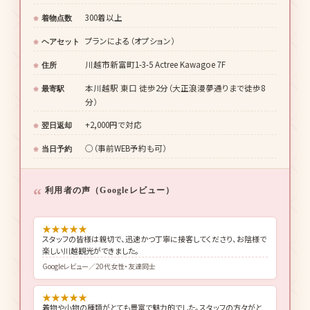
300着以上
着物点数
プランによる（オプション）
ヘアセット
川越市新富町1-3-5 Actree Kawagoe 7F
住所
本川越駅 東口 徒歩2分（大正浪漫夢通りまで徒歩8
最寄駅
分）
+2,000円で対応
翌日返却
○（事前WEB予約も可）
当日予約
利用者の声（Googleレビュー）
★
★
★
★
★
スタッフの皆様は親切で、迅速かつ丁寧に接客してくださり、お陰様で
楽しい川越観光ができました。
Googleレビュー／20代女性・友達同士
★
★
★
★
★
着物や小物の種類がとても豊富で魅力的でした。スタッフの方々がと