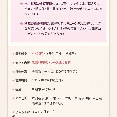
行できます。
地域密着の老舗店
。観光客向けチェーン店とは違う、川越
ならではの相談しやすさと、地元の祭事に合わせた季節コ
ーディネートの提案があります。
4,400円〜
（男性・子供／半幅帯）
最安料金
肌着・帯飾り・レース全て無料
セット内容
全着物均一料金（2026年5月改定）
料金体系
9:30〜18:00（水曜定休）
営業時間
川越市仲町1-4 2F
住所
本川越駅 東口5番バス→仲町下車 徒歩30秒（大正浪
アクセス
漫夢通りまで徒歩12分）
★4.9（21件以上）
じゃらん評
価
蔵造りの町並み・時の鐘 徒歩圏
立地