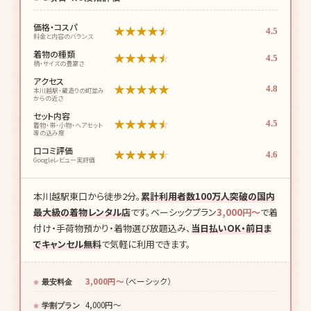
価格・コスパ
★
★
★
★
★
4.5
料金と内容のバランス
着物の種類
★
★
★
★
★
4.5
柄・サイズの豊富さ
アクセス
★
★
★
★
★
4.8
本川越駅・蔵造りの町並み
からの近さ
セット内容
★
★
★
★
★
4.5
着物・帯・小物・ヘアセット
等の込み度
口コミ評価
★
★
★
★
★
4.6
Googleレビュー実評価
本川越駅東口から徒歩2分。
累計利用者数100万人突破の国内
最大級の着物レンタル店
です。ベーシックプラン
3,000円〜
で着
付け・手荷物預かり・着物選び放題込み、
当日払いOK・前日ま
でキャンセル無料
で気軽に利用できます。
3,000円〜
（ベーシック）
最安料金
4,000円〜
学割プラン