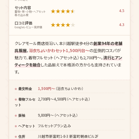
等の込み度
口コミ評価
★
★
★
★
★
4.3
Googleレビュー実評価
クレアモール商店街沿い、本川越駅徒歩4分の
創業94年の老舗
呉服屋
。
浴衣ちょいかわセット1,500円台〜
の圧倒的コスパが
魅力で、着物フルセット（ヘアセット込）も2,700円〜。
流行とアン
ティークを融合
した品揃えで本格派の方からも支持されていま
す。
1,500円〜
（浴衣ちょいかわ）
最安料金
2,700円〜4,500円（ヘアセット込）
着物フルセ
ット
9,800円〜（ヘアセット込）
振袖
フルセットプラン込み
ヘアセット
川越市新富町1-8-3 新富町朝森ビル2F
住所
本川越駅 徒歩4分（クレアモール沿い／大正浪漫夢通
最寄駅
りまで徒歩5分）