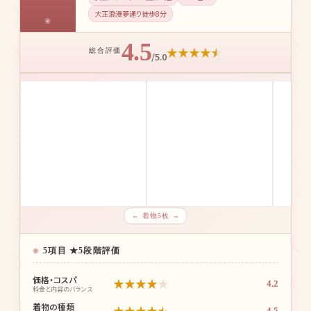
大正浪漫夢通り徒歩8分
4.5
★
★
★
★
★
総合評価
/5.0
← 着物5枚 →
5項目 ★5段階評価
価格・コスパ
★
★
★
★
★
4.2
料金と内容のバランス
着物の種類
★
★
★
★
★
4.5