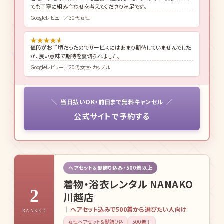
ても丁寧に組み合わせを考えてくださり満足です。
Googleレビュー／30代女性
★
★
★
★
★
値段がお手頃だったのでサービスにはあまり期待していませんでした
が、良い意味で期待を裏切られました。
Googleレビュー／20代女性・カップル
当日払いOK・前日まで無料キャンセル
公式サイトで予約する
ヘアセット＆髪飾り込み・500着以上
着物・浴衣レンタル NANAKO
2
川越店
ヘアセット込みで500着から選びたい人向け
RANKED
女性ヘアセット＆髪飾り込
500着＋