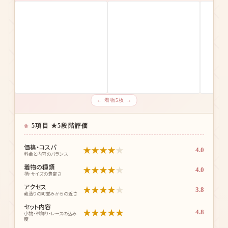
← 着物5枚 →
5項目 ★5段階評価
価格・コスパ
★
★
★
★
★
4.0
料金と内容のバランス
着物の種類
★
★
★
★
★
4.0
柄・サイズの豊富さ
アクセス
★
★
★
★
★
3.8
蔵造りの町並みからの近さ
セット内容
★
★
★
★
★
4.8
小物・帯飾り・レースの込み
度
口コミ評価
★
★
★
★
★
4.9
じゃらん実評価