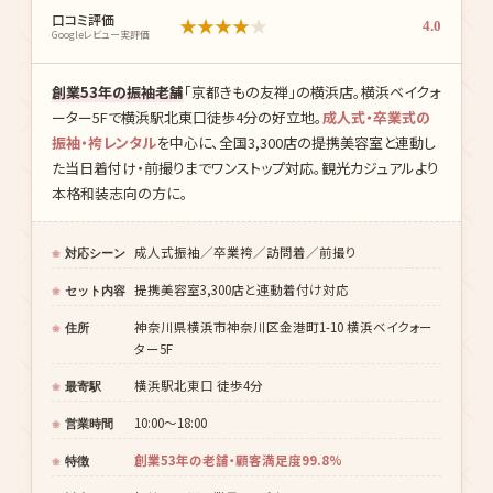
価格・コスパ
★
★
★
★
★
3.8
料金と内容のバランス
着物の種類
★
★
★
★
★
4.8
柄・サイズの豊富さ
アクセス
★
★
★
★
★
4.6
駅・元町中華街からの近さ
セット内容
★
★
★
★
★
4.0
着物・帯・小物・ヘアセット
等の込み度
口コミ評価
★
★
★
★
★
4.0
Googleレビュー実評価
創業53年の振袖老舗
「京都きもの友禅」の横浜店。横浜ベイクォ
ーター5Fで横浜駅北東口徒歩4分の好立地。
成人式・卒業式の
振袖・袴レンタル
を中心に、全国3,300店の提携美容室と連動し
た当日着付け・前撮りまでワンストップ対応。観光カジュアルより
本格和装志向の方に。
成人式振袖／卒業袴／訪問着／前撮り
対応シーン
提携美容室3,300店と連動着付け対応
セット内容