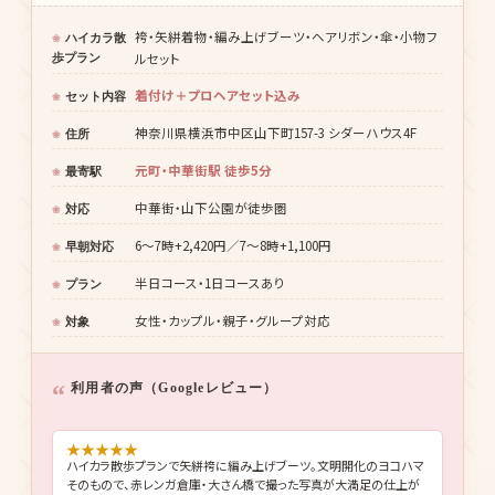
袴・矢絣着物・編み上げブーツ・ヘアリボン・傘・小物フ
ハイカラ散
ルセット
歩プラン
着付け＋プロヘアセット込み
セット内容
神奈川県横浜市中区山下町157-3 シダーハウス4F
住所
元町・中華街駅 徒歩5分
最寄駅
中華街・山下公園が徒歩圏
対応
6〜7時+2,420円／7〜8時+1,100円
早朝対応
半日コース・1日コースあり
プラン
女性・カップル・親子・グループ対応
対象
利用者の声（Googleレビュー）
★
★
★
★
★
ハイカラ散歩プランで矢絣袴に編み上げブーツ。文明開化のヨコハマ
そのもので、赤レンガ倉庫・大さん橋で撮った写真が大満足の仕上が