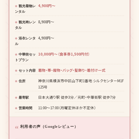
4,900円〜
観光着物レ
ンタル
8,900円〜
観光袴レン
タル
4,900円〜
浴衣レンタ
ル
10,000円〜（食事券1,500円付）
中華街セッ
トプラン
着物・帯・履物・バッグ・髪飾り・着付け一式
セット内容
神奈川県横浜市中区山下町1番地 シルクセンターM1F
住所
125号
日本大通り駅 徒歩3分／元町・中華街駅 徒歩7分
最寄駅
11:00〜17:00（月曜定休ほか不定休）
営業時間
利用者の声（Googleレビュー）