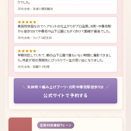
りでした。
20代女性／友達と横浜観光
★
★
★
★
★
美容院併設なのでヘアセットの仕上がりがプロ品質。元町・中華街駅
から徒歩5分で中華街や山下公園にもすぐ歩けて動線が最高でした。
30代女性／カップル記念日
★
★
★
★
★
早朝対応してくれて、朝の山下公園で誰もいない時間に撮影できまし
た。袴姿が街の雰囲気にぴったりで一生の思い出になりました。
30代女性／前撮りで利用
矢絣袴＋編み上げブーツ・元町中華街駅徒歩5分
公式サイトで予約する
全国60店舗超チェーン