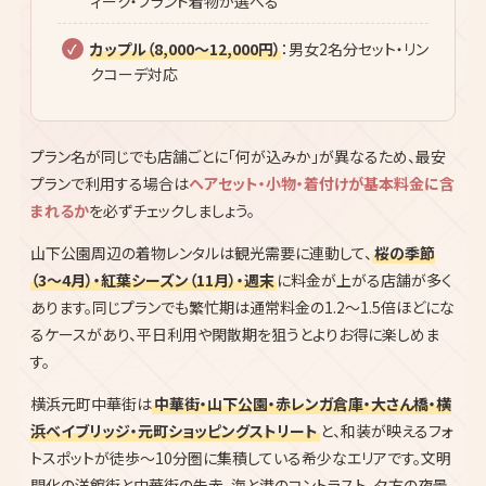
ベーシック（3,000〜4,000円）
：定番柄の着物＋帯
＋小物＋着付け＋ヘアセット
スタンダード（4,500〜6,000円）
：トレンド柄から選
べる＋小物充実＋ヘアセット込
プレミアム（6,000〜10,000円）
：レース着物・アンテ
ィーク・ブランド着物が選べる
カップル（8,000〜12,000円）
：男女2名分セット・リン
クコーデ対応
プラン名が同じでも店舗ごとに「何が込みか」が異なるため、最安
プランで利用する場合は
ヘアセット・小物・着付けが基本料金に含
まれるか
を必ずチェックしましょう。
山下公園周辺の着物レンタルは観光需要に連動して、
桜の季節
（3〜4月）・紅葉シーズン（11月）・週末
に料金が上がる店舗が多く