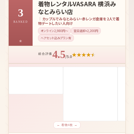
着物レンタルVASARA 横浜み
3
なとみらい店
カップルでみなとみらい・赤レンガ倉庫を2人で着
RANKED
物デートしたい人向け
オンライン2,980円〜
翌日返却+2,200円
ヘアセット込みプラン有
4.5
★
★
★
★
★
総合評価
/5.0