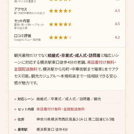
価格・コスパ
★
★
★
★
★
4.3
料金と内容のバランス
着物の種類
★
★
★
★
★
4.5
柄・サイズの豊富さ
アクセス
★
★
★
★
★
4.5
駅・元町中華街からの近さ
セット内容
★
★
★
★
★
4.5
着物・帯・小物・ヘアセット
等の込み度
口コミ評価
★
★
★
★
★
4.2
Googleレビュー実評価
観光着物だけでなく
結婚式・卒業式・成人式・訪問着
と幅広いシ
ーンに対応する横浜駅東口徒歩4分の老舗。
来店着付け無料・
全国配送無料
で、横浜駅から元町・中華街駅まで電車1本でアク
セス可能。観光カジュアル〜本格和装まで一括相談できる安心
感が魅力です。
結婚式／卒業式／成人式／訪問着／観光
対応シーン