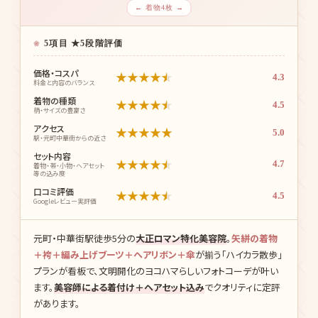
← 着物4枚 →
5項目 ★5段階評価
価格・コスパ
★
★
★
★
★
4.3
料金と内容のバランス
着物の種類
★
★
★
★
★
4.5
柄・サイズの豊富さ
アクセス
★
★
★
★
★
5.0
駅・元町中華街からの近さ
セット内容
★
★
★
★
★
4.7
着物・帯・小物・ヘアセット
等の込み度
口コミ評価
★
★
★
★
★
4.5
Googleレビュー実評価
元町・中華街駅徒歩5分の
大正ロマン特化美容院
。
矢絣の着物
＋袴＋編み上げブーツ＋ヘアリボン＋傘
が揃う「ハイカラ散歩」
プランが看板で、文明開化のヨコハマらしいフォトコーデが叶い
ます。
美容師による着付け＋ヘアセット込み
でクオリティに定評
があります。