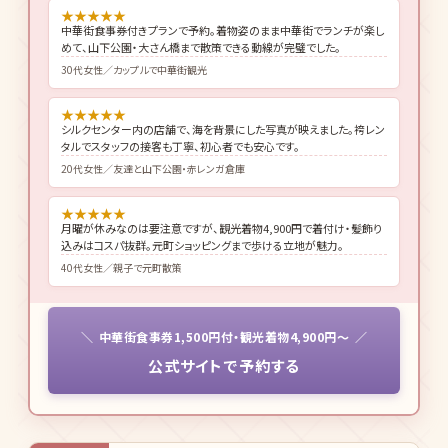
★
★
★
★
★
中華街食事券付きプランで予約。着物姿のまま中華街でランチが楽し
めて、山下公園・大さん橋まで散策できる動線が完璧でした。
30代女性／カップルで中華街観光
★
★
★
★
★
シルクセンター内の店舗で、海を背景にした写真が映えました。袴レン
タルでスタッフの接客も丁寧、初心者でも安心です。
20代女性／友達と山下公園・赤レンガ倉庫
★
★
★
★
★
月曜が休みなのは要注意ですが、観光着物4,900円で着付け・髪飾り
込みはコスパ抜群。元町ショッピングまで歩ける立地が魅力。
40代女性／親子で元町散策
中華街食事券1,500円付・観光着物4,900円〜
公式サイトで予約する