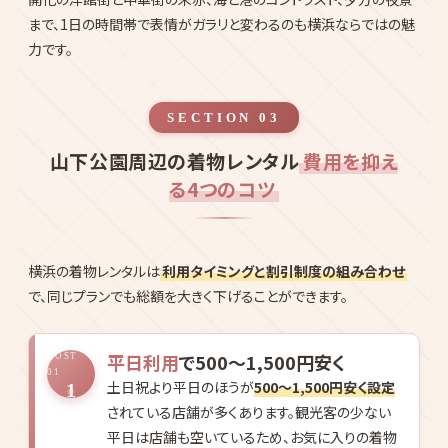
あります。同じプランでも繁忙期は通常料金の1.2〜1.5倍ほどにな
るケースがあり、平日利用や閑散期を狙うとよりお得に楽しめま
す。
横浜元町中華街は
中華街・山下公園・赤レンガ倉庫・大さん橋・横
浜ベイブリッジ・元町ショッピングストリート
と、和装が映えるフォ
トスポットが徒歩〜10分圏に集積している希少なエリアです。文明
開化の洋館街と中華街の朱赤、海と港のコントラスト、夕方の夜景
まで、1日の時間帯で表情がガラリと変わるのも横浜ならではの魅
力です。
SECTION 03
山下公園周辺の着物レンタル
費用を抑え
る4つのコツ