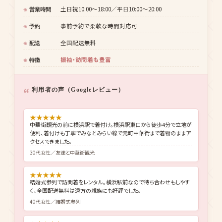
来店着付け無料・全国配送無料
セット内容
神奈川県横浜市西区高島2-14-11 第二田浦ビル5階
住所
横浜駅東口 徒歩4分
最寄駅
土日祝10:00〜18:00／平日10:00〜20:00
営業時間
事前予約で柔軟な時間対応可
予約
全国配送無料
配送
振袖・訪問着も豊富
特徴
利用者の声（Googleレビュー）
★
★
★
★
★
中華街観光の前に横浜駅で着付け。横浜駅東口から徒歩4分で立地が
便利、着付けも丁寧でみなとみらい線で元町中華街まで着物のままア
クセスできました。
30代女性／友達と中華街観光
★
★
★
★
★