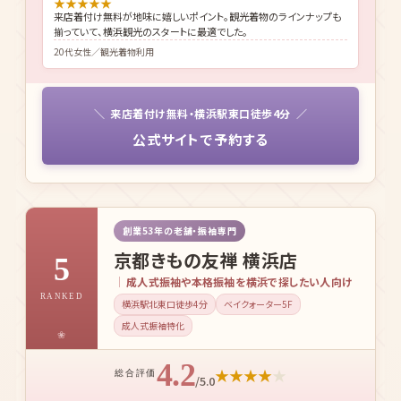
結婚式参列で訪問着をレンタル。横浜駅前なので待ち合わせもしやす
く、全国配送無料は遠方の親族にも好評でした。
40代女性／結婚式参列
★
★
★
★
★
来店着付け無料が地味に嬉しいポイント。観光着物のラインナップも
揃っていて、横浜観光のスタートに最適でした。
20代女性／観光着物利用
来店着付け無料・横浜駅東口徒歩4分
公式サイトで予約する
創業53年の老舗・振袖専門
京都きもの友禅 横浜店
5
成人式振袖や本格振袖を横浜で探したい人向け
RANKED
横浜駅北東口徒歩4分
ベイクォーター5F