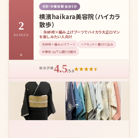
元町・中華街駅 徒歩5分
横濱haikara美容院（ハイカラ
2
散歩）
矢絣袴×編み上げブーツでハイカラ大正ロマン
RANKED
を楽しみたい人向け
矢絣袴＋編み上げブーツ
ヘアセット＋着付け込み
中華街・山下公園5分圏内
4.5
★
★
★
★
★
総合評価
/5.0