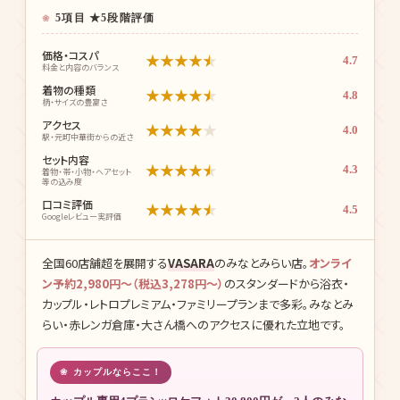
← 着物4枚 →
5項目 ★5段階評価
価格・コスパ
★
★
★
★
★
4.7
料金と内容のバランス
着物の種類
★
★
★
★
★
4.8
柄・サイズの豊富さ
アクセス
★
★
★
★
★
4.0
駅・元町中華街からの近さ
セット内容
★
★
★
★
★
4.3
着物・帯・小物・ヘアセット
等の込み度
口コミ評価
★
★
★
★
★
4.5
Googleレビュー実評価
全国60店舗超を展開する
VASARA
のみなとみらい店。
オンライ
ン予約2,980円〜（税込3,278円〜）
のスタンダードから浴衣・
カップル・レトロプレミアム・ファミリープランまで多彩。みなとみ