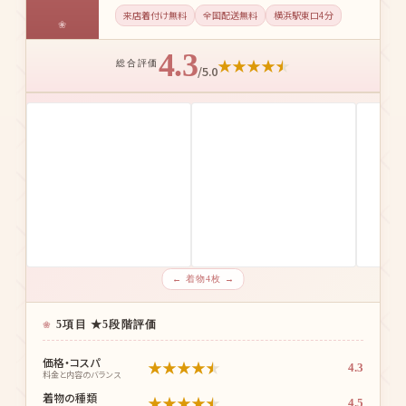
来店着付け無料・配送無料
着物レンタルあき 横浜店
4
来店着付け無料・全国配送無料で振袖や訪問着
も視野に入れたい人向け
RANKED
来店着付け無料
全国配送無料
横浜駅東口4分
4.3
★
★
★
★
★
総合評価
/5.0
← 着物4枚 →
5項目 ★5段階評価