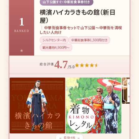
山下公園すぐ・中華街食事券付き
横濱ハイカラきもの館（新日
1
屋）
中華街食事券セットで山下公園〜中華街を満喫
RANKED
したい人向け
シルクセンター内
中華街食事券1,500円付き
観光着物4,900円〜
4.7
★
★
★
★
★
総合評価
/5.0
← 着物4枚 →