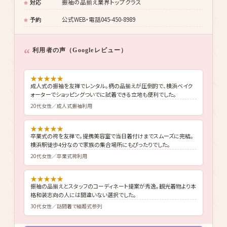
神奈川県横浜市神奈川区金港町1-10 横浜ベイクォー
住所
ター5F
横浜駅北東口 徒歩4分
最寄駅
10:00〜18:00
営業時間
創業53年の老舗・顧客満足度99.8%
特徴
振袖の品揃え業界トップクラス
対応
公式WEB・電話045-450-8989
予約
利用者の声（Googleレビュー）
★
★
★
★
★
成人式の振袖を友禅でレンタル。柄の品揃えが圧倒的で、横浜ベイク
ォーターでショッピングついでに試着できる立地も便利でした。
20代女性／成人式振袖利用
★
★
★
★
★