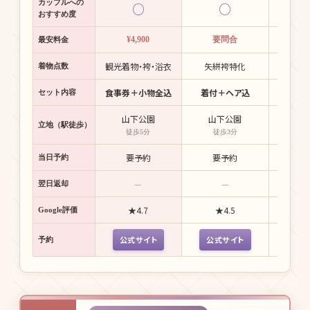
カップルへの
○
○
おすすめ度
¥4,900
要問合
¥2
最安料金
観光着物・袴・浴衣
矢絣袴特化
プラ
着物点数
食事券＋小物全込
着付＋ヘア込
プラ
セット内容
山下公園
山下公園
山
立地（駅徒歩）
徒歩5分
徒歩3分
徒歩
要予約
要予約
30
当日予約
—
—
+¥
翌日返却
★4.7
★4.5
★
Google評価
公式サイト
公式サイト
公式
予約