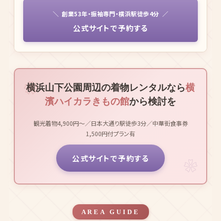
卒業式の袴を友禅で。提携美容室で当日着付けまでスムーズに完結。
横浜駅徒歩4分なので家族の集合場所にもぴったりでした。
20代女性／卒業式袴利用
★
★
★
★
★
振袖の品揃えとスタッフのコーディネート提案が秀逸。観光着物より本
格和装志向の人には間違いない選択でした。
30代女性／訪問着で結婚式参列
創業53年・振袖専門・横浜駅徒歩4分
公式サイトで予約する
横浜山下公園周辺の着物レンタルなら
横
濱ハイカラきもの館
から検討を
観光着物4,900円〜／日本大通り駅徒歩3分／中華街食事券