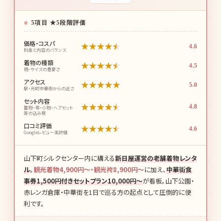
5項目 ★5段階評価
価格・コスパ
★
★
★
★
★
4.6
料金と内容のバランス
着物の種類
★
★
★
★
★
4.5
柄・サイズの豊富さ
アクセス
★
★
★
★
★
5.0
駅・元町中華街からの近さ
セット内容
★
★
★
★
★
4.8
着物・帯・小物・ヘアセット
等の込み度
口コミ評価
★
★
★
★
★
4.6
Googleレビュー実評価
山下町シルクセンター内に構える
新日屋運営の老舗着物レンタ
ル
。
観光着物4,900円〜・観光袴8,900円〜
に加え、
中華街食
事券1,500円付きセットプラン10,000円〜
が看板。山下公園・
赤レンガ倉庫・中華街を1日で巡る方の起点として圧倒的に便
利です。