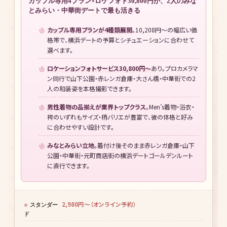
らい・赤レンガ倉庫・大さん橋へのアクセスに優れた立地です。
カップルならここ！
カップル専用4プラン×ロケフォト30,800円が、2人のみな
とみらい・中華街デートで最も活きる
カップル専用プランが4種類展開
。10,208円〜の幅広い価
格帯で、横浜デートの予算とシチュエーションに合わせて
選べます。
ロケーションフォトサービス30,800円〜
あり。プロカメラマ
ン同行で山下公園・赤レンガ倉庫・大さん橋・中華街での2
人の和装姿を本格撮影できます。
男性着物の品揃えが業界トップクラス
。Men’s着物・浴衣・
袴のいずれもサイズ・柄バリエが豊富で、彼の体格と好み
に合わせやすい設計です。
みなとみらい立地
。着付け後そのまま赤レンガ倉庫・山下
公園・中華街・元町商店街の横浜デートゴールデンルート
に直行できます。