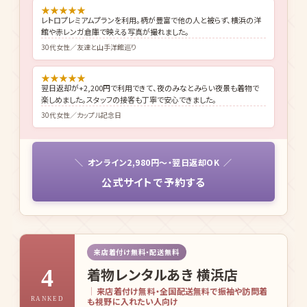
★
★
★
★
★
オンライン予約で2,980円とリーズナブル。みなとみらいや赤レンガ倉
庫まで着物姿で散策できて、横浜の海風が気持ちよかったです。
20代女性／カップルでみなとみらい観光
★
★
★
★
★
レトロプレミアムプランを利用。柄が豊富で他の人と被らず、横浜の洋
館や赤レンガ倉庫で映える写真が撮れました。
30代女性／友達と山手洋館巡り
★
★
★
★
★
翌日返却が+2,200円で利用できて、夜のみなとみらい夜景も着物で
楽しめました。スタッフの接客も丁寧で安心できました。
30代女性／カップル記念日
オンライン2,980円〜・翌日返却OK
公式サイトで予約する