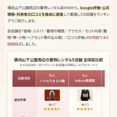
横浜山下公園周辺の着物レンタル店の中から、
Google評価・公式
情報・利用者の口コミを独自に調査
して厳選した5店舗をランキン
グでご紹介します。
各店舗を「価格・コスパ／着物の種類／アクセス／セット内容（着
物・帯・小物・ヘアセット等の込み度）／口コミ評価」の
5項目で★5
段階採点
しました。
横浜山下公園周辺の着物レンタル5店舗 全項目比較
まずは全体を一目でチェック。各店舗の詳細はこの下のカードで
№1
№2
比較項目
haikara美容院
VA
ハイカラきもの館
総合評価
★4.7
★4.5
★
★
★
★
★
★
★
★
★
★
★
★
★