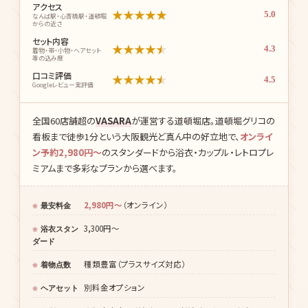
価格・コスパ
★
★
★
★
★
4.7
料金と内容のバランス
着物の種類
★
★
★
★
★
4.8
柄・サイズの豊富さ
アクセス
★
★
★
★
★
5.0
なんば駅・心斎橋駅・道頓堀
からの近さ
セット内容
★
★
★
★
★
4.3
着物・帯・小物・ヘアセット
等の込み度
口コミ評価
★
★
★
★
★
4.5
Googleレビュー実評価
全国60店舗超の
VASARA
が運営する道頓堀店。道頓堀グリコの
看板まで徒歩1分という大阪観光ど真ん中の好立地で、
オンライ
ン予約2,980円〜
のスタンダードから浴衣・カップル・レトロプレ
ミアムまで多彩なプランから選べます。
2,980円〜
（オンライン）
最安料金
3,300円〜
浴衣スタン
ダード