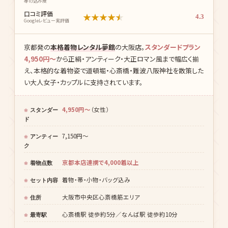
価格・コスパ
★
★
★
★
★
4.0
料金と内容のバランス
着物の種類
★
★
★
★
★
4.8
柄・サイズの豊富さ
アクセス
★
★
★
★
★
4.5
なんば駅・心斎橋駅・道頓堀
からの近さ
セット内容
★
★
★
★
★
4.3
着物・帯・小物・ヘアセット
等の込み度
口コミ評価
★
★
★
★
★
4.3
Googleレビュー実評価
京都発の
本格着物レンタル夢館
の大阪店。
スタンダードプラン
4,950円〜
から正絹・アンティーク・大正ロマン風まで幅広く揃
え、本格的な着物姿で道頓堀・心斎橋・難波八阪神社を散策した
い大人女子・カップルに支持されています。
4,950円〜
（女性）
スタンダー
ド
7,150円〜
アンティー