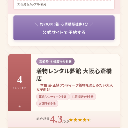
30代女性／カップル
★
★
★
★
★
大手チェーンならではの安心感がありました。マニュアル対応ではある
ものの、必要な説明は過不足なく明確でした。
30代男性カップル・観光
約20,000着・心斎橋駅徒歩1分
公式サイトで予約する
京都発・本格着物の老舗
着物レンタル夢館 大阪心斎橋
4
店
本格派・正絹アンティーク着物を楽しみたい大人
RANKED
女子向け
正絹/アンティーク多数
心斎橋駅徒歩5分