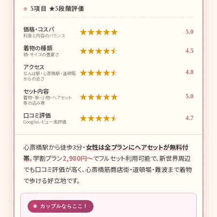
5項目 ★5段階評価
価格・コスパ
★
★
★
★
★
5.0
料金と内容のバランス
着物の種類
★
★
★
★
★
4.5
柄・サイズの豊富さ
アクセス
★
★
★
★
★
4.8
なんば駅・心斎橋駅・道頓堀
からの近さ
セット内容
★
★
★
★
★
5.0
着物・帯・小物・ヘアセット
等の込み度
口コミ評価
★
★
★
★
★
4.7
Googleレビュー実評価
心斎橋駅から徒歩3分・
女性は全プランにヘアセットが無料付
帯
。学割プラン
2,980円〜
でフルセット利用可能で、新世界周辺
でも口コミ評価が高く、心斎橋筋商店街・道頓堀・難波まで着物
で歩ける好立地です。
カップルならここ！