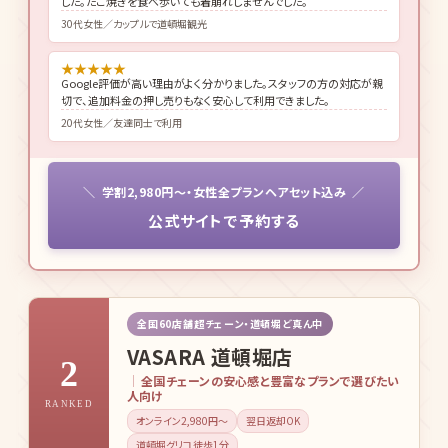
した。たこ焼きを食べ歩いても着崩れしませんでした。
30代女性／カップルで道頓堀観光
★
★
★
★
★
Google評価が高い理由がよく分かりました。スタッフの方の対応が親
切で、追加料金の押し売りもなく安心して利用できました。
20代女性／友達同士で利用
学割2,980円〜・女性全プランヘアセット込み
公式サイトで予約する
全国60店舗超チェーン・道頓堀ど真ん中
VASARA 道頓堀店
2
全国チェーンの安心感と豊富なプランで選びたい
人向け
RANKED
オンライン2,980円〜
翌日返却OK
道頓堀グリコ徒歩1分