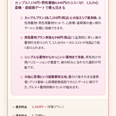
カップル7,150円×男性着物4,048円のコスパが、2人の心
斎橋・道頓堀デートで最も活きる
カップルプラン2名7,150円（税込）と大阪エリア最安級
。女
性用着物・男性用着物セットで、心斎橋・道頓堀の食い倒れ
デートに気軽に挑戦できます。
男性着物プラン単独4,048円（税込）
と圧倒的に安い。彼の
着物代を抑えられて、2人分のトータルコストが他店より低
く抑えられます。
シンプルな着物からかっこいい着物まで多数
。男性向けの
柄バリエーションが豊富で、彼の好みに合わせた選択が可
能です。
大阪心斎橋という超繁華街立地
。着付け後そのまま道頓
堀・グリコ看板・心斎橋筋商店街での2人デートに直行で
き、グルメ＋着物体験のセットが組めます。
2,980円〜
（学割プラン）
最安料金
3,278円〜
通常料金