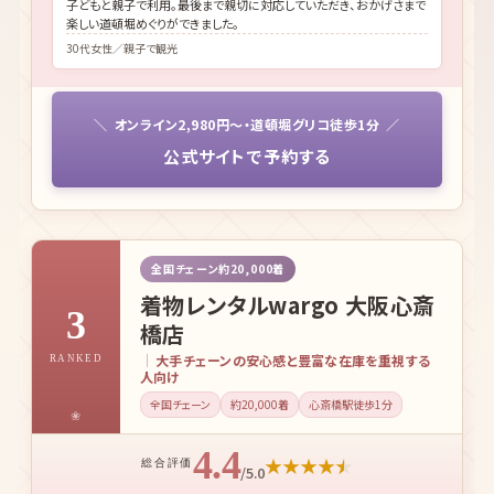
ント。スタッフの対応も丁寧でした。
30代女性／友達同士で利用
★
★
★
★
★
子どもと親子で利用。最後まで親切に対応していただき、おかげさまで
楽しい道頓堀めぐりができました。
30代女性／親子で観光
オンライン2,980円〜・道頓堀グリコ徒歩1分
公式サイトで予約する
全国チェーン約20,000着
着物レンタルwargo 大阪心斎
3
橋店
大手チェーンの安心感と豊富な在庫を重視する
RANKED
人向け