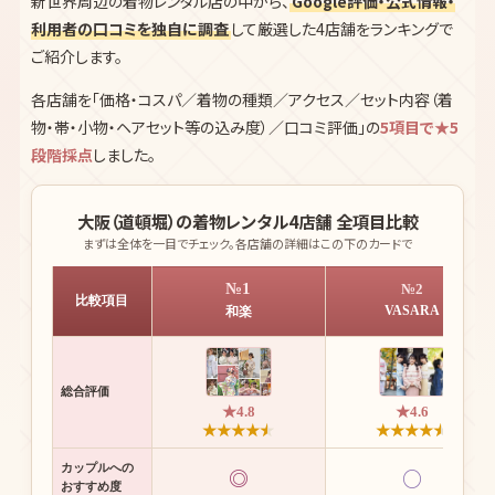
新世界周辺の着物レンタル店の中から、
Google評価・公式情報・
利用者の口コミを独自に調査
して厳選した4店舗をランキングで
ご紹介します。
各店舗を「価格・コスパ／着物の種類／アクセス／セット内容（着
物・帯・小物・ヘアセット等の込み度）／口コミ評価」の
5項目で★5
段階採点
しました。
大阪（道頓堀）の着物レンタル4店舗 全項目比較
まずは全体を一目でチェック。各店舗の詳細はこの下のカードで
№1
№2
比較項目
VASARA
和楽
総合評価
★4.8
★4.6
★
★
★
★
★
★
★
★
★
★
カップルへの
◎
○
おすすめ度