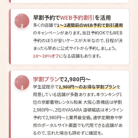
平日利用
で500〜1,500円安く
COST
01
土日祝より平日のほうが
500〜1,500円安く設定
1
されている店舗が多くあります。観光客の少ない
平日は店舗も空いているため、お気に入りの着物
を選びやすく、ヘアセットや着付けもじっくり対応
してもらえる
時間的なゆとり
もメリットです。
早割予約で
WEB予約割引
を活用
COST
02
多くの店舗で
1〜2週間前のWEB予約で割引適用
2
のキャンペーンがあります。当日予約OKでもWEB
予約のほうが安いケースが大半なので、日程が決
まったら早めに公式サイトから予約しましょう。
10〜20%オフ
になる店舗もあります。
学割プラン
で2,980円〜
COST
03