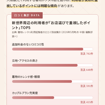
SECTION 04
新世界周辺で着物レンタル店を選ぶ
5つの
ポイント
大阪観光で利用する着物レンタル店を選ぶ際、
利用者が実際に重
視しているポイントには明確な傾向
があります。
新世界周辺の利用者が「お店選びで重視したポイ
ント」TOP5
出典：着物レンタル利用経験者の口コミ独自集計（2026年5月時点・全国・編集部
調べ）
追加料金のないコミコミ性
言及 702件
立地・アクセスの良さ