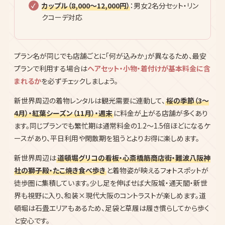
＋小物＋着付け＋ヘアセット
スタンダード（4,500〜6,000円）
：トレンド柄から選
べる＋小物充実＋ヘアセット込
プレミアム（6,000〜10,000円）
：レース着物・アンテ
ィーク・ブランド着物が選べる
カップル（8,000〜12,000円）
：男女2名分セット・リン
クコーデ対応
プラン名が同じでも店舗ごとに「何が込みか」が異なるため、最安
プランで利用する場合は
ヘアセット・小物・着付けが基本料金に含
まれるか
を必ずチェックしましょう。
新世界周辺の着物レンタルは観光需要に連動して、
桜の季節（3〜
4月）・紅葉シーズン（11月）・週末
に料金が上がる店舗が多くあり
ます。同じプランでも繁忙期は通常料金の1.2〜1.5倍ほどになるケ