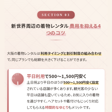
ースがあり、平日利用や閑散期を狙うとよりお得に楽しめます。
新世界周辺は
道頓堀グリコの看板・心斎橋筋商店街・難波八阪神
社の獅子殿・たこ焼き食べ歩き
と着物姿が映えるフォトスポットが
徒歩圏に集積しています。少し足を伸ばせば大阪城・通天閣・新世
界も視野に入り、和装×現代大阪のコントラストが楽しめます。道
頓堀は石畳エリアもあるため、足袋と草履は履き慣らしてから歩く
と安心です。
SECTION 03
新世界周辺の着物レンタル
費用を抑える4
つのコツ
大阪の着物レンタルは
利用タイミングと割引制度の組み合わせ
で、同じプランでも総額を大きく下げることができます。