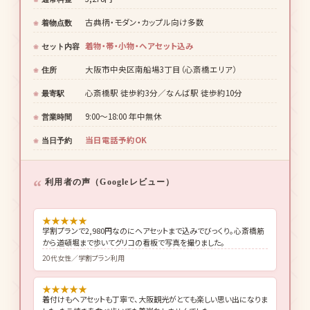
古典柄・モダン・カップル向け多数
着物点数
着物・帯・小物・ヘアセット込み
セット内容
大阪市中央区南船場3丁目（心斎橋エリア）
住所
心斎橋駅 徒歩約3分／なんば駅 徒歩約10分
最寄駅
9:00〜18:00 年中無休
営業時間
当日電話予約OK
当日予約
利用者の声（Googleレビュー）
★
★
★
★
★
学割プランで2,980円なのにヘアセットまで込みでびっくり。心斎橋筋
から道頓堀まで歩いてグリコの看板で写真を撮りました。
20代女性／学割プラン利用
★
★
★
★
★
着付けもヘアセットも丁寧で、大阪観光がとても楽しい思い出になりま