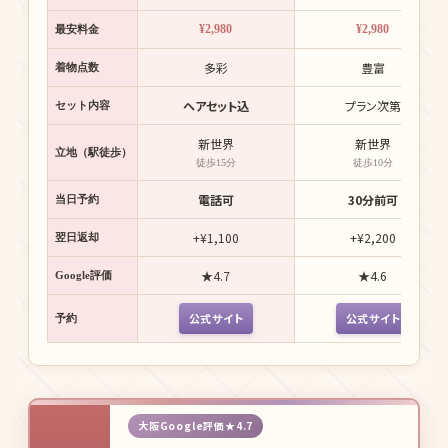
¥2,980
¥2,980
最安料金
多彩
豊富
着物点数
ヘアセット込
プラン次第
セット内容
新世界
新世界
立地（駅徒歩）
徒歩15分
徒歩10分
電話可
30分前可
当日予約
+¥1,100
+¥2,200
翌日返却
★4.7
★4.6
Google評価
公式サイト
公式サイト
予約
大阪Google評価★4.7