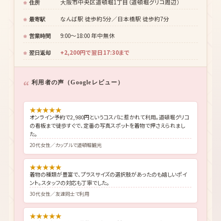
種類豊富（プラスサイズ対応）
着物点数
別料金オプション
ヘアセット
大阪市中央区道頓堀1丁目（道頓堀グリコ周辺）
住所
なんば駅 徒歩約5分／日本橋駅 徒歩約7分
最寄駅
9:00〜18:00 年中無休
営業時間
+2,200円で翌日17:30まで
翌日返却
利用者の声（Googleレビュー）
★
★
★
★
★
オンライン予約で2,980円というコスパに惹かれて利用。道頓堀グリコ
の看板まで徒歩すぐで、定番の写真スポットを着物で押さえられまし
た。
20代女性／カップルで道頓堀観光
★
★
★
★
★
着物の種類が豊富で、プラスサイズの選択肢があったのも嬉しいポイ