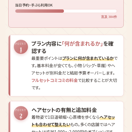
言及 648件
着物のトレンド感・種類
言及 591件
カップルプラン充実度
言及 415件
当日予約・手ぶら利用OK
言及 384件
プラン内容に
「何が含まれるか」
を確
POINT
1
認する
最重要ポイントは
プランに何が含まれているか
で
す。基本料金が安くても、小物（バッグ・草履）やヘ
アセットが別料金だと結局予算オーバーします。