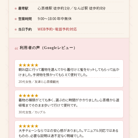
全国総計約20,000着
着物点数
着物・帯・小物・バッグ込み
セット内容
大阪市中央区心斎橋筋（心斎橋エリア）
住所
心斎橋駅 徒歩約1分／なんば駅 徒歩約8分
最寄駅
9:00〜18:00 年中無休
営業時間
WEB予約・電話予約対応
当日予約
利用者の声（Googleレビュー）
★
★
★
★
★
朝お店に行って着物を選んでから着付けと髪をセットしてもらって出か
けました。手荷物を預かってもらえて便利でした。
20代女性／友達と心斎橋観光
★
★
★
★
★
着物の種類がとても多く、選ぶのに時間がかかりました。心斎橋から道
頓堀までそのまま歩いて行けて便利です。