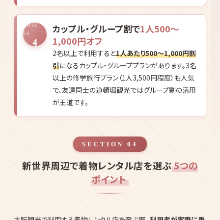
学生証提示で
2,980円〜のお得な学割プラン
を
3
用意している店舗が多数あります。本ランキング1
位の京都着物レンタル和楽 大阪心斎橋店は学割
2,980円〜、2位のVASARA 道頓堀店はオンライン
予約で2,980円〜と業界最安級。通学定期券や学
校のポータルサイト画面でも代用できる店舗があ
るので、忘れた場合も諦めずに確認を。
カップル・グループ割で
1人500〜
COST
04
1,000円オフ
4
2名以上で利用すると
1人あたり500〜1,000円割
引
になるカップル・グループプランがあります。3名
以上の修学旅行プラン（1人3,500円程度）も人気
で、友達同士の道頓堀観光ではグループ割の活用
が王道です。