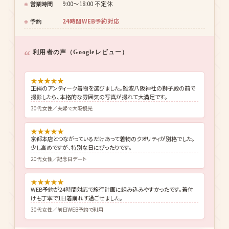
ク
京都本店連携で4,000着以上
着物点数
着物・帯・小物・バッグ込み
セット内容
大阪市中央区心斎橋筋エリア
住所
心斎橋駅 徒歩約5分／なんば駅 徒歩約10分
最寄駅
9:00〜18:00 不定休
営業時間
24時間WEB予約対応
予約
利用者の声（Googleレビュー）
★
★
★
★
★
正絹のアンティーク着物を選びました。難波八阪神社の獅子殿の前で
撮影したら、本格的な雰囲気の写真が撮れて大満足です。
30代女性／夫婦で大阪観光
★
★
★
★
★