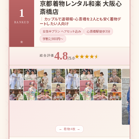
京都着物レンタル和楽 大阪心
1
斎橋店
カップルで道頓堀・心斎橋を2人とも安く着物デ
RANKED
ートしたい人向け
女性全プラン ヘアセット込み
心斎橋駅徒歩3分
学割2,980円〜
4.8
★
★
★
★
★
総合評価
/5.0
← 着物4枚 →