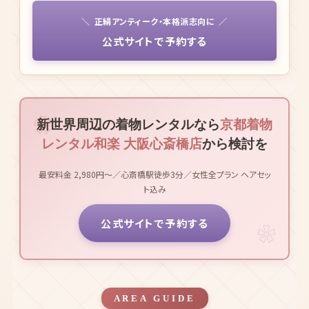
京都本店とつながっているだけあって着物のクオリティが別格でした。
少し高めですが、特別な日にぴったりです。
20代女性／記念日デート
★
★
★
★
★
WEB予約が24時間対応で旅行計画に組み込みやすかったです。着付
けも丁寧で1日着崩れず過ごせました。
30代女性／前日WEB予約で利用
正絹アンティーク・本格派志向に
公式サイトで予約する
新世界周辺の着物レンタルなら
京都着物
レンタル和楽 大阪心斎橋店
から検討を
最安料金 2,980円〜／心斎橋駅徒歩3分／女性全プラン ヘアセッ