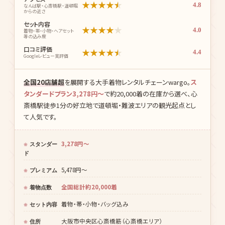
価格・コスパ
★
★
★
★
★
4.5
料金と内容のバランス
着物の種類
★
★
★
★
★
5.0
柄・サイズの豊富さ
アクセス
★
★
★
★
★
4.8
なんば駅・心斎橋駅・道頓堀
からの近さ
セット内容
★
★
★
★
★
4.0
着物・帯・小物・ヘアセット
等の込み度
口コミ評価
★
★
★
★
★
4.4
Googleレビュー実評価
全国20店舗超
を展開する大手着物レンタルチェーンwargo。
ス
タンダードプラン3,278円〜
で約20,000着の在庫から選べ、心
斎橋駅徒歩1分の好立地で道頓堀・難波エリアの観光起点とし
て人気です。
3,278円〜
スタンダー
ド
5,478円〜
プレミアム