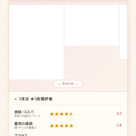
全国チェーン
約20,000着
心斎橋駅徒歩1分
4.4
★
★
★
★
★
総合評価
/5.0
← 着物4枚 →
5項目 ★5段階評価