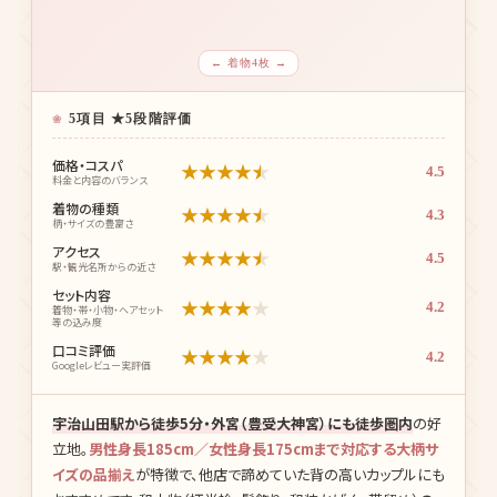
← 着物4枚 →
5項目 ★5段階評価
価格・コスパ
★
★
★
★
★
4.5
料金と内容のバランス
着物の種類
★
★
★
★
★
4.3
柄・サイズの豊富さ
アクセス
★
★
★
★
★
4.5
駅・観光名所からの近さ
セット内容
★
★
★
★
★
4.2
着物・帯・小物・ヘアセット
等の込み度
口コミ評価
★
★
★
★
★
4.2
Googleレビュー実評価
宇治山田駅から徒歩5分・外宮（豊受大神宮）にも徒歩圏内
の好
立地。
男性身長185cm／女性身長175cmまで対応する大柄サ
イズの品揃え
が特徴で、他店で諦めていた背の高いカップルにも