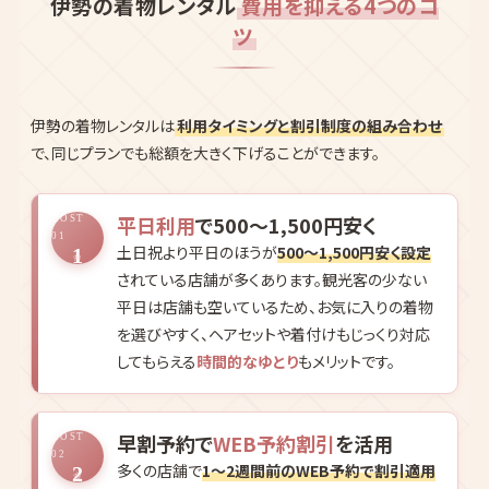
伊勢の着物レンタル
費用を抑える4つのコ
ツ
伊勢の着物レンタルは
利用タイミングと割引制度の組み合わせ
で、同じプランでも総額を大きく下げることができます。
平日利用
で500〜1,500円安く
COST
01
土日祝より平日のほうが
500〜1,500円安く設定
1
されている店舗が多くあります。観光客の少ない
平日は店舗も空いているため、お気に入りの着物
を選びやすく、ヘアセットや着付けもじっくり対応
してもらえる
時間的なゆとり
もメリットです。
早割予約で
WEB予約割引
を活用
COST
02
多くの店舗で
1〜2週間前のWEB予約で割引適用
2