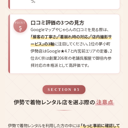
う。
口コミ評価の3つの見方
POINT
5
Googleマップやじゃらんの口コミを見る際は、
「接客の丁寧さ」「着崩れ時の対応」「店内撮影サ
ービス」の3軸
に注目してください。1位の夢小町
伊勢店はGoogle★4.7と内宮前エリアの定番、2
位おく宗は創業206年の老舗呉服屋で御垣内参
拝対応の本格派として高評価です。
SECTION 05
伊勢で着物レンタル店を選ぶ際の
注意点
伊勢で着物レンタルを利用した方の中には
「もっと事前に確認して