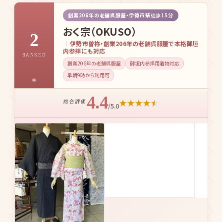
創業206年の老舗呉服屋・伊勢市駅徒歩15分
おく宗（OKUSO）
2
伊勢市曽祢・創業206年の老舗呉服屋で本格御垣
内参拝にも対応
RANKED
創業206年の老舗呉服屋
御垣内参拝用着物対応
早朝9時から利用可
4.4
★
★
★
★
★
総合評価
/5.0