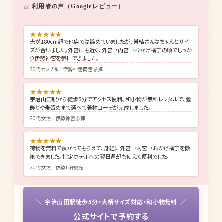
利用者の声（Googleレビュー）
★
★
★
★
★
夫が180cm超で他店では諦めていましたが、帯結さんはちゃんとサイ
ズが合いました。外宮にも近く、外宮→内宮→おかげ横丁の順でしっか
り伊勢神宮を参拝できました。
30代カップル／伊勢神宮両宮参拝
★
★
★
★
★
宇治山田駅から徒歩5分でアクセス便利。和小物が無料レンタルで、髪
飾りや帯留めまで選べて着物コーデが完成しました。
20代女性／伊勢神宮参拝
★
★
★
★
★
荷物を無料で預かってもらえて、身軽に外宮→内宮→おかげ横丁を散
策できました。指定ホテルへの翌日返却も使えて便利でした。
20代女性／伊勢1泊観光
宇治山田駅徒歩5分・大柄サイズ対応・和小物無料
公式サイトで予約する