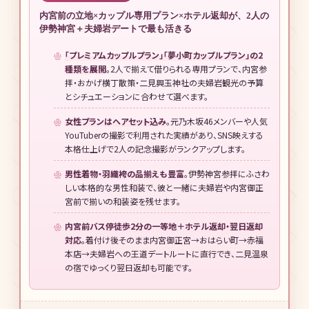
内宮前の立地×カップル専用プラン×ホテル返却が、2人の
伊勢神宮＋夫婦岩デートで最も活きる
「プレミアムカップルプラン」「夢小町カップルプラン」の2
種類を展開
。2人で揃えて借りられる専用プランで、内宮参
拝・おかげ横丁散策・二見興玉神社の夫婦岩観光の予算
とシチュエーションに合わせて選べます。
女性プランはヘアセット込み
。元乃木坂46メンバーや人気
YouTuberの撮影で利用された実績があり、SNS映えする
本格仕上げで2人の記念撮影がランクアップします。
男性着物・羽織袴の品揃えも豊富
。伊勢神宮参拝にふさわ
しい本格的な男性和装で、彼と一緒に夫婦岩や内宮御正
宮前で揃いの和装姿を残せます。
内宮前バス停徒歩2分の一等地＋ホテル返却・翌日返却
対応
。着付け後そのまま内宮御正宮→おはらい町→赤福
本店→夫婦岩への王道デートルートに直行でき、二見温泉
の宿でゆっくり翌日返却も可能です。