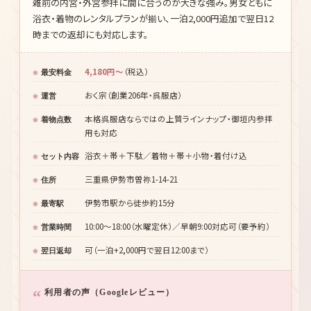
雑前の内宮・外宮参拝に間に合うのが大きな強み。男女ともに
浴衣・着物のレンタルプランが揃い、一泊2,000円追加で翌日12
時までの返却にも対応します。
4,180円〜
（税込）
最安料金
おく宗（創業206年・呉服店）
運営
本格呉服店ならではの上質ラインナップ・御垣内参拝
着物点数
用も対応
浴衣＋帯＋下駄／着物＋帯＋小物・着付け込
セット内容
三重県伊勢市曽祢1-14-21
住所
伊勢市駅から徒歩約15分
最寄駅
10:00〜18:00（水曜定休）／早朝9:00対応可（要予約）
営業時間
可（一泊+2,000円で翌日12:00まで）
翌日返却
利用者の声（Googleレビュー）