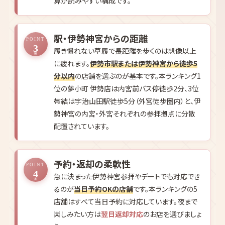
算が読みやすい構成です。
駅・伊勢神宮からの距離
POINT
3
履き慣れない草履で長距離を歩くのは想像以上
に疲れます。
伊勢市駅または伊勢神宮から徒歩5
分以内
の店舗を選ぶのが基本です。本ランキング1
位の夢小町 伊勢店は内宮前バス停徒歩2分、3位
帯結は宇治山田駅徒歩5分（外宮徒歩圏内）と、伊
勢神宮の内宮・外宮それぞれの参拝拠点に分散
配置されています。
予約・返却の柔軟性
POINT
4
急に決まった伊勢神宮参拝やデートでも対応でき
るのが
当日予約OKの店舗
です。本ランキングの5
店舗はすべて当日予約に対応しています。夜まで
楽しみたい方は
翌日返却対応
のお店を選びましょ