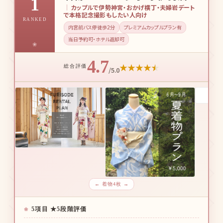
1
カップルで伊勢神宮・おかげ横丁・夫婦岩デート
で本格記念撮影もしたい人向け
RANKED
内宮前バス停徒歩2分
プレミアムカップルプラン有
当日予約可・ホテル返却可
4.7
★
★
★
★
★
総合評価
/5.0
← 着物4枚 →
5項目 ★5段階評価