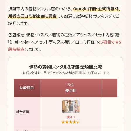
伊勢市内の着物レンタル店の中から、
Google評価・公式情報・利
用者の口コミを独自に調査
して厳選した5店舗をランキングでご
紹介します。
各店舗を「価格・コスパ／着物の種類／アクセス／セット内容（着
物・帯・小物・ヘアセット等の込み度）／口コミ評価」の
5項目で★5
段階採点
しました。
伊勢の着物レンタル3店舗 全項目比較
まずは全体を一目でチェック。各店舗の詳細はこの下のカードで
№1
比較項目
お
夢小町
総合評価
★4.7
★
★
★
★
★
★
★
★