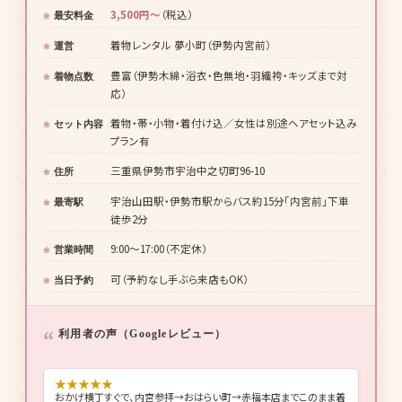
3,500円〜
（税込）
最安料金
着物レンタル 夢小町（伊勢内宮前）
運営
豊富（伊勢木綿・浴衣・色無地・羽織袴・キッズまで対
着物点数
応）
着物・帯・小物・着付け込／女性は別途ヘアセット込み
セット内容
プラン有
三重県伊勢市宇治中之切町96-10
住所
宇治山田駅・伊勢市駅からバス約15分「内宮前」下車
最寄駅
徒歩2分
9:00〜17:00（不定休）
営業時間
可（予約なし手ぶら来店もOK）
当日予約
利用者の声（Googleレビュー）
★
★
★
★
★
おかげ横丁すぐで、内宮参拝→おはらい町→赤福本店までこのまま着