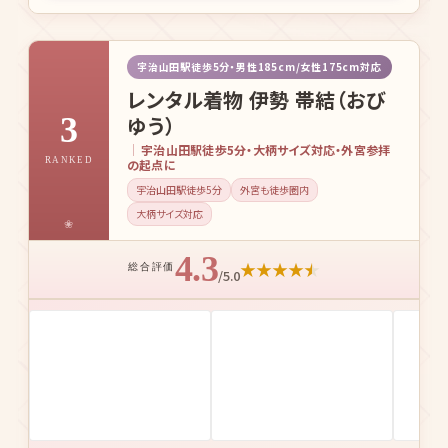
宇治山田駅徒歩5分・男性185cm/女性175cm対応
レンタル着物 伊勢 帯結（おび
3
ゆう）
宇治山田駅徒歩5分・大柄サイズ対応・外宮参拝
RANKED
の起点に
宇治山田駅徒歩5分
外宮も徒歩圏内
大柄サイズ対応
4.3
★
★
★
★
★
総合評価
/5.0