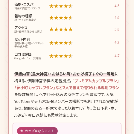
価格・コスパ
★
★
★
★
★
4.5
料金と内容のバランス
着物の種類
★
★
★
★
★
4.6
柄・サイズの豊富さ
アクセス
★
★
★
★
★
5.0
駅・観光名所からの近さ
セット内容
★
★
★
★
★
4.7
着物・帯・小物・ヘアセット
等の込み度
口コミ評価
★
★
★
★
★
4.7
Googleレビュー実評価
伊勢内宮（皇大神宮）・おはらい町・おかげ横丁すぐの一等地
に
構える、伊勢神宮参拝の定番拠点。
「プレミアムカップルプラン」
「夢小町カップルプラン」など2人で揃えて借りられる専用プラン
を複数展開し、ヘアセット込みの女性プランも豊富です。人気
YouTuberや元乃木坂46メンバーの撮影でも利用された実績が
あり、お庭のある一軒家でゆったり着付け可能。当日予約・ホテ
ル返却・翌日返却にも柔軟対応します。
カップルならここ！