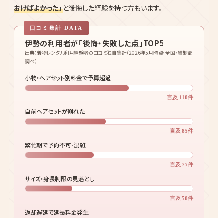
おけばよかった」
と後悔した経験を持つ方もいます。
伊勢の利用者が「後悔・失敗した点」TOP5
出典：着物レンタル利用経験者の口コミ独自集計（2026年5月時点・全国・編集部
調べ）
小物・ヘアセット別料金で予算超過
言及 110件
自前ヘアセットが崩れた
言及 85件
繁忙期で予約不可・混雑
言及 75件
サイズ・身長制限の見落とし
言及 50件
返却遅延で延長料金発生