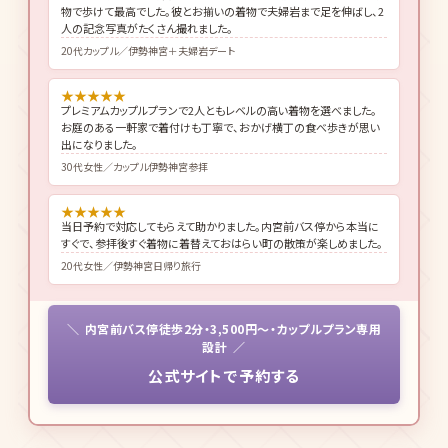
物で歩けて最高でした。彼とお揃いの着物で夫婦岩まで足を伸ばし、2
人の記念写真がたくさん撮れました。
20代カップル／伊勢神宮＋夫婦岩デート
★
★
★
★
★
プレミアムカップルプランで2人ともレベルの高い着物を選べました。
お庭のある一軒家で着付けも丁寧で、おかげ横丁の食べ歩きが思い
出になりました。
30代女性／カップル伊勢神宮参拝
★
★
★
★
★
当日予約で対応してもらえて助かりました。内宮前バス停から本当に
すぐで、参拝後すぐ着物に着替えておはらい町の散策が楽しめました。
20代女性／伊勢神宮日帰り旅行
内宮前バス停徒歩2分・3,500円〜・カップルプラン専用
設計
公式サイトで予約する