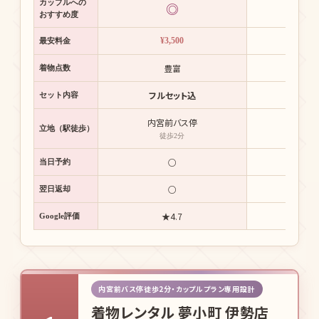
カップルへの
◎
おすすめ度
¥3,500
¥4
最安料金
豊富
本
着物点数
フルセット込
フル
セット内容
内宮前バス停
伊
立地（駅徒歩）
徒歩2分
徒歩
○
要
当日予約
○
+¥
翌日返却
★4.7
★
Google評価
内宮前バス停徒歩2分・カップルプラン専用設計
着物レンタル 夢小町 伊勢店