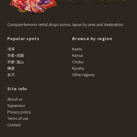
Compare kimono rental shops across Japan by area and destination.
Popular spots
Browse by region
浅草
Kanto
京都・祇園
Kansai
京都・嵐山
Chubu
鎌倉
Kyushu
金沢
Other regions
Site info
About us
Supervisor
Privacy policy
Terms of use
Contact