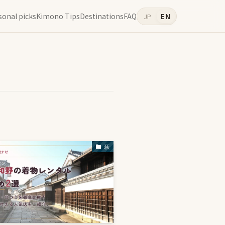
sonal picks
Kimono Tips
Destinations
FAQ
JP
EN
萩