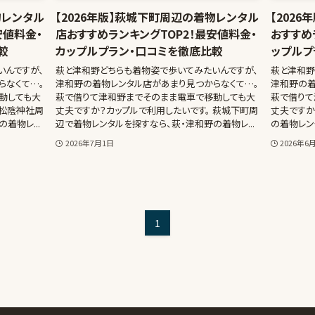
物レンタル
【2026年版】萩城下町周辺の着物レンタル
【202
安値料金・
店おすすめランキングTOP2！最安値料金・
おすすめ
較
カップルプラン・口コミを徹底比較
ップルプ
いんですが、
萩と津和野どちらも着物姿で歩いてみたいんですが、
萩と津和野
らなくて…。
津和野の着物レンタル店があまり見つからなくて…。
津和野の着
動しても大
萩で借りて津和野までそのまま電車で移動しても大
萩で借りて
 松陰神社周
丈夫ですか？カップルで利用したいです。 萩城下町周
丈夫ですか
着物レ...
辺で着物レンタルを探すなら、萩・津和野の着物レ...
の着物レン
2026年7月1日
2026年6
1