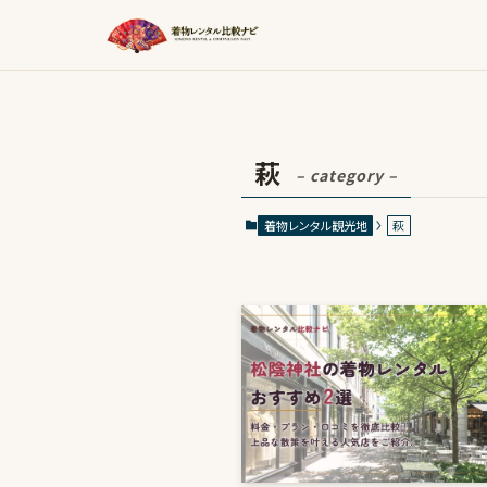
萩
– category –
着物レンタル観光地
萩