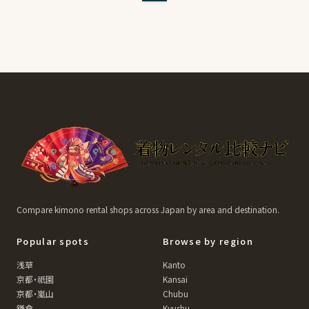
Compare kimono rental shops across Japan by area and destination.
Popular spots
Browse by region
浅草
Kanto
京都・祇園
Kansai
京都・嵐山
Chubu
鎌倉
Kyushu