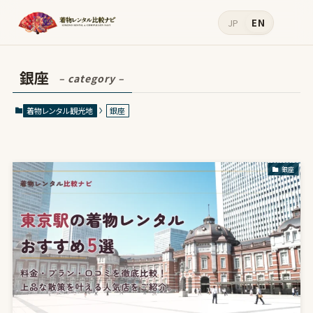
JP
EN
銀座
– category –
着物レンタル観光地
銀座
銀座