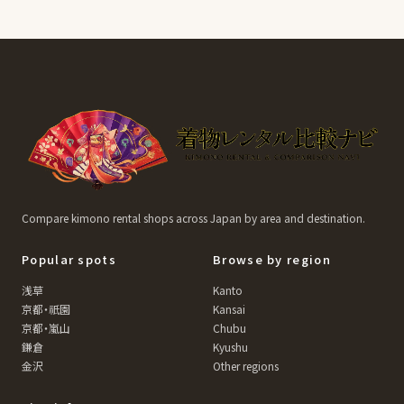
Compare kimono rental shops across Japan by area and destination.
Popular spots
Browse by region
浅草
Kanto
京都・祇園
Kansai
京都・嵐山
Chubu
鎌倉
Kyushu
金沢
Other regions