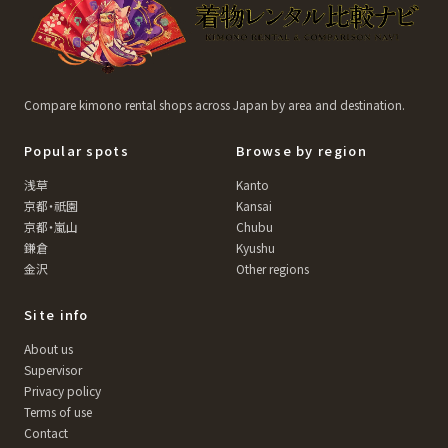
Compare kimono rental shops across Japan by area and destination.
Popular spots
Browse by region
浅草
Kanto
京都・祇園
Kansai
京都・嵐山
Chubu
鎌倉
Kyushu
金沢
Other regions
Site info
About us
Supervisor
Privacy policy
Terms of use
Contact