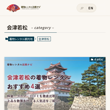
JP
EN
会津若松
– category –
着物レンタル観光地
会津若松
会津若松